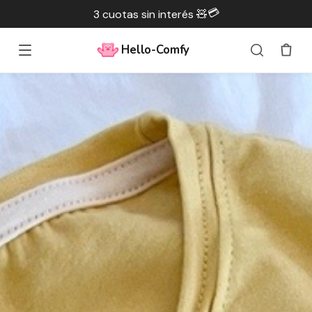
💳
3 cuotas sin interés 🧸
Hello-Comfy