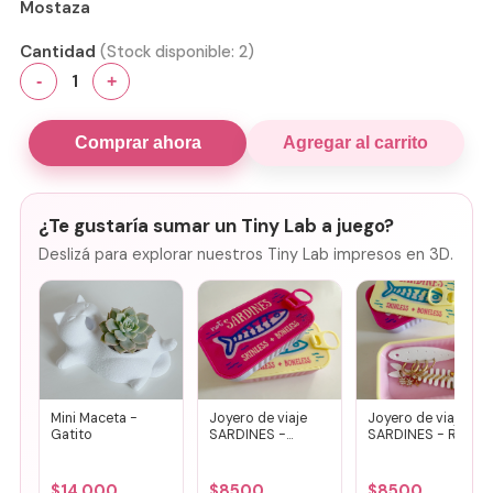
Mostaza
Cantidad
(Stock disponible:
2
)
1
-
+
Comprar ahora
Agregar al carrito
¿Te gustaría sumar un Tiny Lab a juego?
Deslizá para explorar nuestros Tiny Lab impresos en 3D.
Mini Maceta -
Joyero de viaje
Joyero de viaje
Gatito
SARDINES -
SARDINES - Rosa
Fucsia + lila
+ amarillo
$
14.000
$
8500
$
8500