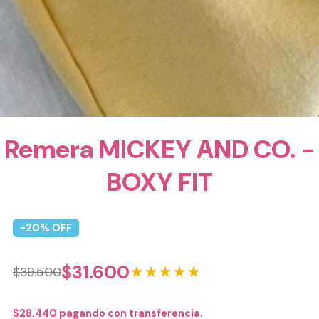
Remera MICKEY AND CO. -
BOXY FIT
-
20
% OFF
$
31.600
★★★★★
$
39.500
$
28.440
pagando con transferencia.