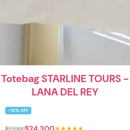
Totebag STARLINE TOURS -
LANA DEL REY
-
10
% OFF
$
24.300
★★★★★
$
27.000