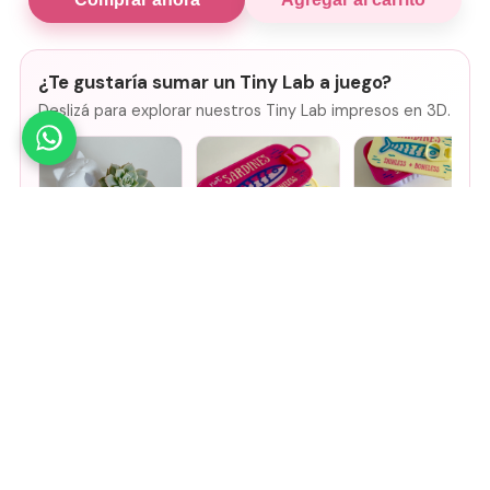
¿Te gustaría sumar un Tiny Lab a juego?
Deslizá para explorar nuestros Tiny Lab impresos en 3D.
Mini Maceta -
Joyero de viaje
Joyero de viaje
Gatito
SARDINES -
SARDINES - Rosa
Fucsia + lila
+ amarillo
$
14.000
$
8500
$
8500
Agregar
Agregar
Agregar
🤚
Deslizá para ver más
Mirá todos nuestros Tiny Lab →