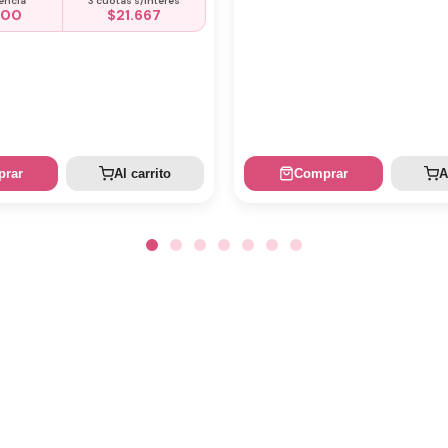
encia
3 cuotas s/interés
500
$
21.667
rar
Al carrito
Comprar
A