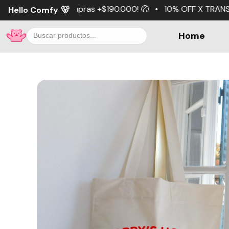
pras +$190.000! 🤑 • 10% OFF X TRANSFERENCIA 💵 • 3 cuot
Hello Comfy
🐻
Home