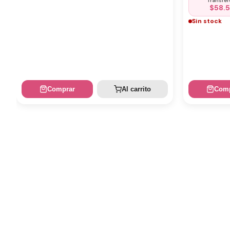
Transfer
$
58.
Sin stock
Comprar
Al carrito
Comp