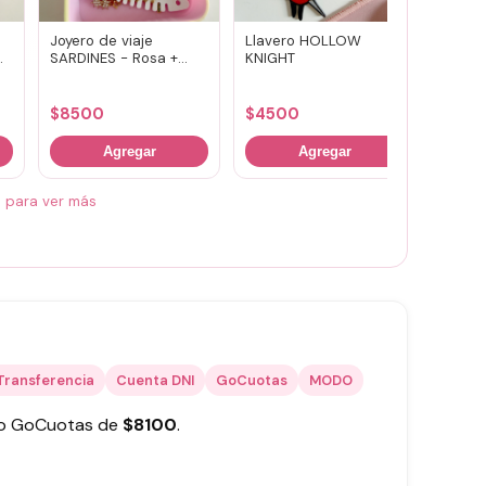
Joyero de viaje
Llavero HOLLOW
Susuwa
SARDINES - Rosa +
KNIGHT
guard
amarillo
portav
(vario
$
8500
$
4500
$
700
Agregar
Agregar
á para ver más
Transferencia
Cuenta DNI
GoCuotas
MODO
 o GoCuotas de
$
8100
.