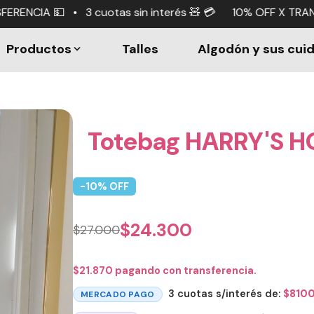
as sin interés 🧸 💳 10% OFF X TRANSFERENCIA 💵 • 3 cuo
Productos
Talles
Algodón y sus cui
Totebag HARRY'S H
-
10
% OFF
$
24.300
$
27.000
$
21.870
pagando con transferencia.
3 cuotas s/interés de:
$
810
MERCADO PAGO