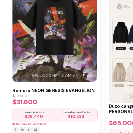
Remera NEON GENESIS EVANGELION
$
39.500
$
31.600
Buzo cang
PERSONALI
Transferencia
3 cuotas s/interés
$
28.440
$
10.533
$
65.00
¡Pocas unidades!
S
M
L
XL