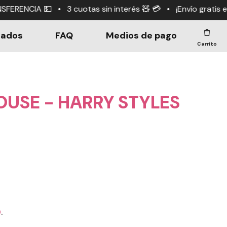
tas sin interés 🧸 💳 • ¡Envío gratis en compras +$190.0
dados
FAQ
Medios de pago
Carrito
OUSE - HARRY STYLES
0
.