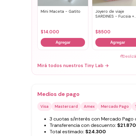
Mini Maceta - Gatito
Joyero de viaje
SARDINES - Fucsia +
lila
$
14.000
$
8500
Agregar
Agregar
🤚
Desliz
Mirá todos nuestros Tiny Lab →
Medios de pago
Visa
Mastercard
Amex
Mercado Pago
3 cuotas s/interés con Mercado Pago
Transferencia con descuento:
$
21.870
Total estimado:
$
24.300