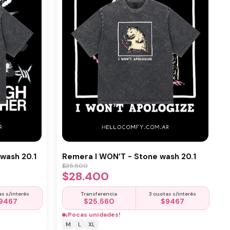
wash 20.1
Remera I WON’T - Stone wash 20.1
$
35.500
$
28.400
as s/interés
Transferencia
3 cuotas s/interés
9467
$
25.560
$
9467
¡Pocas unidades!
M
L
XL