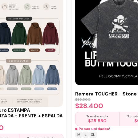
Remera TOUGHER - Stone 
$
35.500
$
28.400
uro ESTAMPA
ZADA - FRENTE + ESPALDA
Transferencia
3 cuot
$
25.560
$
0
¡Pocas unidades!
M
L
XL