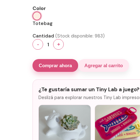
Color
Totebag
Cantidad
(Stock disponible:
983
)
1
-
+
Comprar ahora
Agregar al carrito
¿Te gustaría sumar un Tiny Lab a juego?
Deslizá para explorar nuestros Tiny Lab impreso