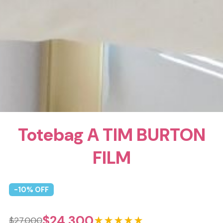
Totebag A TIM BURTON
FILM
-
10
% OFF
$
24.300
★★★★★
$
27.000