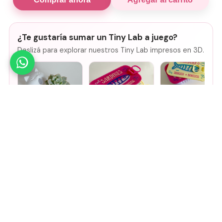
¿Te gustaría sumar un Tiny Lab a juego?
Deslizá para explorar nuestros Tiny Lab impresos en 3D.
Mini Maceta -
Joyero de viaje
Joyero de viaje
Gatito
SARDINES -
SARDINES - Rosa
Fucsia + lila
+ amarillo
$
14.000
$
8500
$
8500
Agregar
Agregar
Agregar
🤚
Deslizá para ver más
Mirá todos nuestros Tiny Lab →