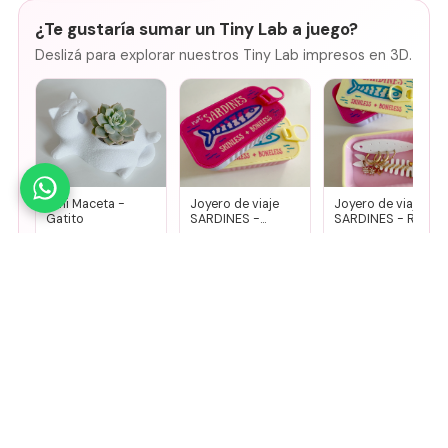
¿Te gustaría sumar un Tiny Lab a juego?
Deslizá para explorar nuestros Tiny Lab impresos en 3D.
Mini Maceta -
Joyero de viaje
Joyero de viaje
Gatito
SARDINES -
SARDINES - Rosa
Fucsia + lila
+ amarillo
$
14.000
$
8500
$
8500
Agregar
Agregar
Agregar
🤚
Deslizá para ver más
Mirá todos nuestros Tiny Lab →