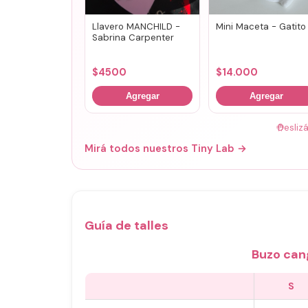
Llavero MANCHILD -
Mini Maceta - Gatito
Sabrina Carpenter
$
4500
$
14.000
Agregar
Agregar
🤚
Desliz
Mirá todos nuestros Tiny Lab →
Guía de talles
Buzo can
S