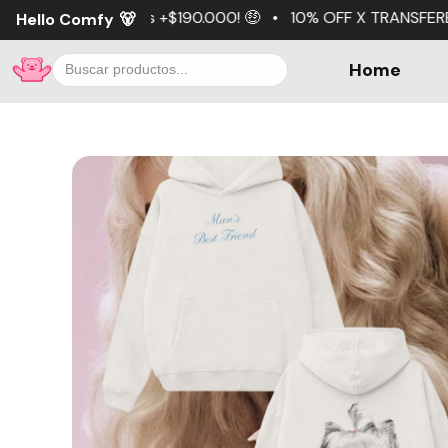
190.000! 🤑 • 10% OFF X TRANSFERENCIA 💵 • 3 cuotas sin
Hello Comfy
🐻
Home