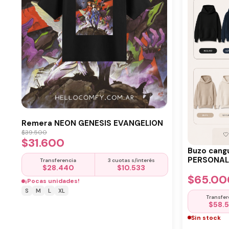
Remera NEON GENESIS EVANGELION
$
39.500
$
31.600
Buzo cang
PERSONALI
Transferencia
3 cuotas s/interés
$
28.440
$
10.533
$
65.00
¡Pocas unidades!
S
M
L
XL
Transfer
$
58.
Sin stock