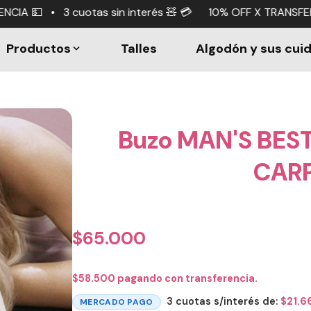
 interés 🧸 💳 10% OFF X TRANSFERENCIA 💵 • 3 cuotas sin
Productos
Talles
Algodón y sus cui
Buzo MAN'S BEST
CAR
$
65.000
$
58.500
pagando con transferencia.
3 cuotas s/interés de:
$
21.6
MERCADO PAGO