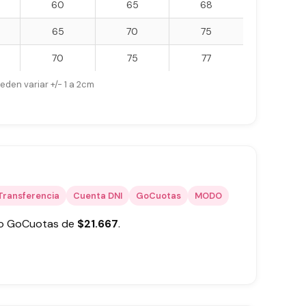
60
65
68
65
70
75
70
75
77
eden variar +/- 1 a 2cm
Transferencia
Cuenta DNI
GoCuotas
MODO
 o GoCuotas de
$
21.667
.