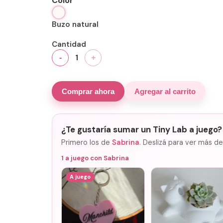
Color
Buzo natural
Cantidad
1
-
+
Comprar ahora
Agregar al carrito
¿Te gustaría sumar un Tiny Lab a juego?
Primero los de
Sabrina
. Deslizá para ver más de
1
a juego con
Sabrina
A juego