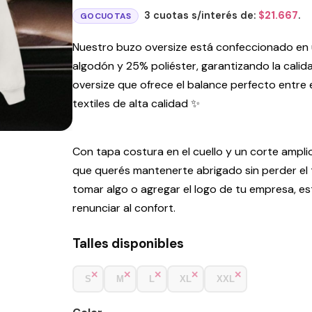
3 cuotas s/interés de:
$
21.667
.
GOCUOTAS
Nuestro buzo oversize está confeccionado en u
algodón y 25% poliéster, garantizando la cal
oversize que ofrece el balance perfecto entre
textiles de alta calidad ✨
Con tapa costura en el cuello y un corte amplio
que querés mantenerte abrigado sin perder el to
tomar algo o agregar el logo de tu empresa, e
renunciar al confort.
Talles disponibles
S
M
L
XL
XXL