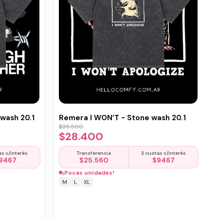
wash 20.1
Remera I WON’T - Stone wash 20.1
$
35.500
$
28.400
as s/interés
Transferencia
3 cuotas s/interés
9467
$
25.560
$
9467
¡Pocas unidades!
M
L
XL