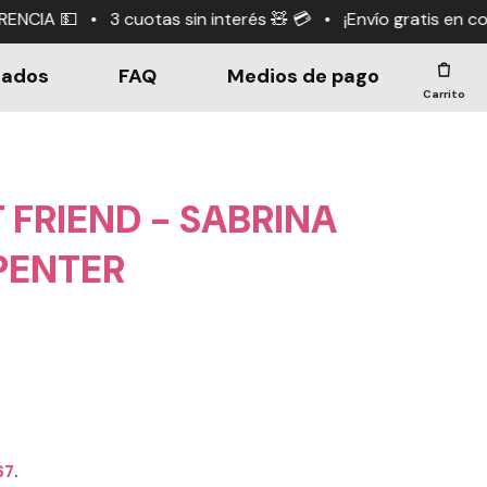
 interés 🧸 💳 • ¡Envío gratis en compras +$190.000! 🤑
dados
FAQ
Medios de pago
Carrito
 FRIEND - SABRINA
PENTER
67
.