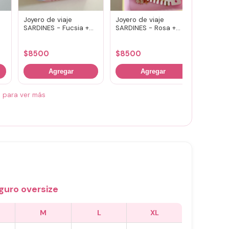
Joyero de viaje
Joyero de viaje
Llave
SARDINES - Fucsia +
SARDINES - Rosa +
KNIGH
lila
amarillo
$
8500
$
8500
$
450
Agregar
Agregar
á para ver más
guro oversize
M
L
XL