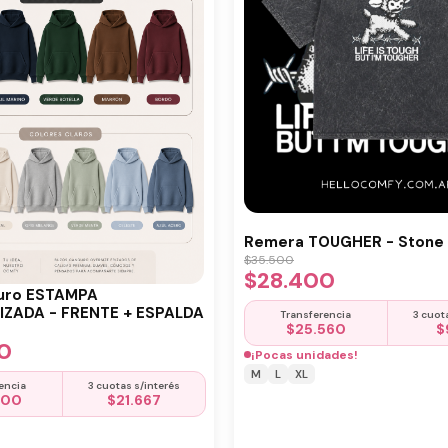
Remera TOUGHER - Stone 
$
35.500
$
28.400
uro ESTAMPA
ZADA - FRENTE + ESPALDA
Transferencia
3 cuot
$
25.560
$
0
¡Pocas unidades!
M
L
XL
encia
3 cuotas s/interés
500
$
21.667