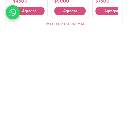
$
4500
$
9000
$
7500
Agregar
Agregar
Agregar
🤚
Deslizá para ver más
Mirá todos nuestros Tiny Lab →
Guía de talles
📏 Ver guía de talles
Medios de pago
Visa
Mastercard
Amex
Mercado Pago
Transferencia
Cuenta DNI
GoCuotas
MODO