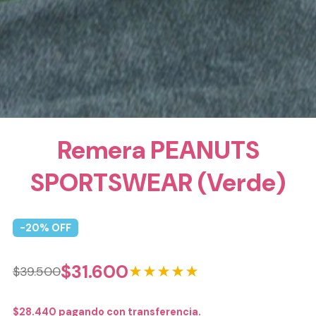
Remera PEANUTS
SPORTSWEAR (Verde)
-
20
% OFF
$
31.600
★★★★★
$
39.500
$
28.440
pagando con transferencia.