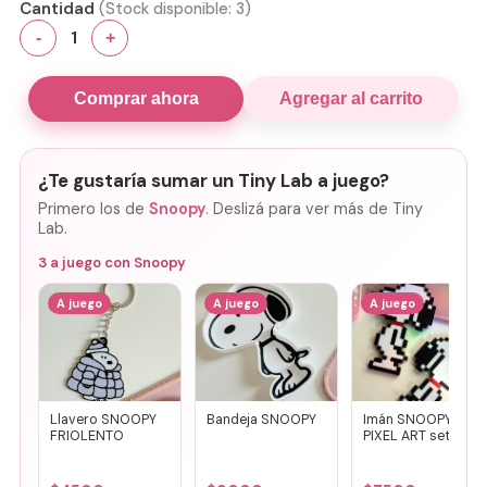
Cantidad
(Stock disponible:
3
)
1
-
+
Comprar ahora
Agregar al carrito
¿Te gustaría sumar un Tiny Lab a juego?
Primero los de
Snoopy
. Deslizá para ver más de Tiny
Lab.
3
a juego con
Snoopy
A juego
A juego
A juego
Llavero SNOOPY
Bandeja SNOOPY
Imán SNOOPY
FRIOLENTO
PIXEL ART set x2