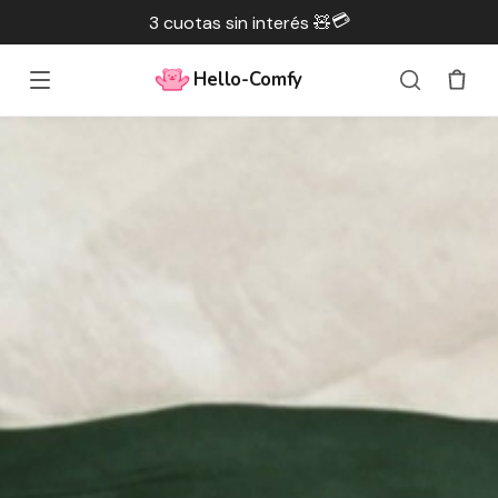
💳
3 cuotas sin interés 🧸
Hello-Comfy