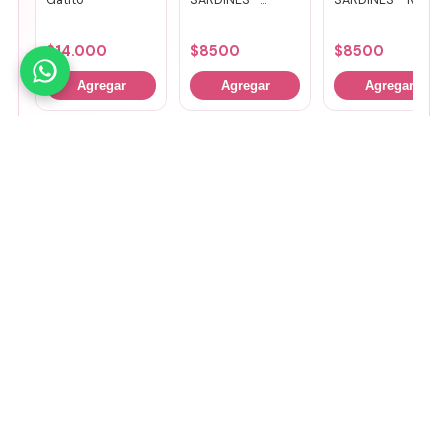
Gatito
SARDINES -
SARDINES - Rosa
Fucsia + lila
+ amarillo
$
14.000
$
8500
$
8500
Agregar
Agregar
Agregar
🤚
Deslizá para ver más
Mirá todos nuestros Tiny Lab →
Guía de talles
📏 Ver guía de talles
Medios de pago