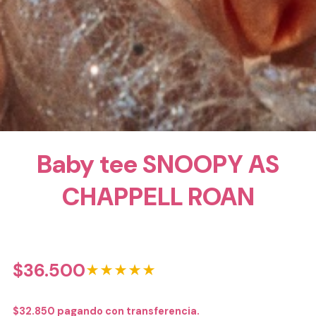
Baby tee SNOOPY AS
CHAPPELL ROAN
$
36.500
★★★★★
$
32.850
pagando con transferencia.