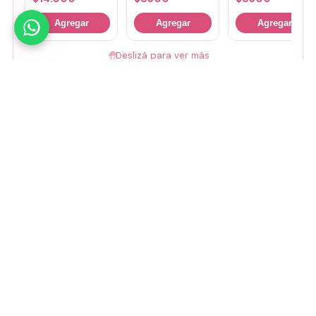
Agregar
Agregar
Agregar
🤚
Deslizá para ver más
Mirá todos nuestros Tiny Lab →
Guía de talles
📏 Ver guía de talles
Medios de pago
Visa
Mastercard
Amex
Mercado Pago
Transferencia
Cuenta DNI
GoCuotas
MODO