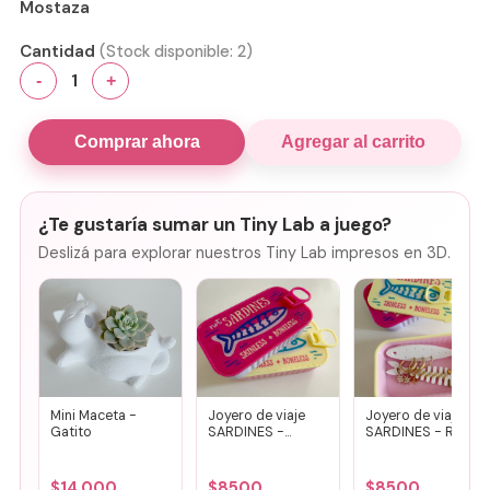
Mostaza
Cantidad
(Stock disponible:
2
)
1
-
+
Comprar ahora
Agregar al carrito
¿Te gustaría sumar un Tiny Lab a juego?
Deslizá para explorar nuestros Tiny Lab impresos en 3D.
Mini Maceta -
Joyero de viaje
Joyero de viaje
Gatito
SARDINES -
SARDINES - Rosa
Fucsia + lila
+ amarillo
$
14.000
$
8500
$
8500