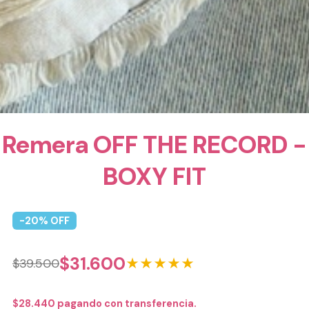
Remera OFF THE RECORD -
BOXY FIT
-
20
% OFF
$
31.600
★★★★★
$
39.500
$
28.440
pagando con transferencia.