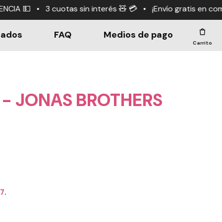
nterés 🧸 💳 • ¡Envío gratis en compras +$190.000! 🤑
dados
FAQ
Medios de pago
Carrito
 - JONAS BROTHERS
67
.