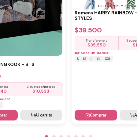
Remera HARRY RAINBOW 
STYLES
$
39.500
Transferencia
3 cuot
$
35.550
$
¡Pocas unidades!
S
M
L
XL
XXL
UNGKOOK - BTS
0
encia
3 cuotas s/interés
440
$
10.533
ades!
L
rar
Al carrito
Comprar
A