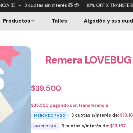
nterés 🧸 💳 10% OFF X TRANSFERENCIA 💵 • 3 cuotas sin i
Productos
Talles
Algodón y sus cui
Remera LOVEBUG
$
39.500
$
35.550
pagando con transferencia.
3 cuotas s/interés de:
$
13.1
MERCADO PAGO
3 cuotas s/interés de:
$
13.167
.
GOCUOTAS