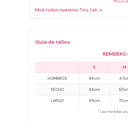
🤚
Desliz
Mirá todos nuestros Tiny Lab →
Guía de talles
REMERAS 
S
M
HOMBROS
46cm
47c
PECHO
48cm
50c
LARGO
69cm
70c
* Las medidas pu