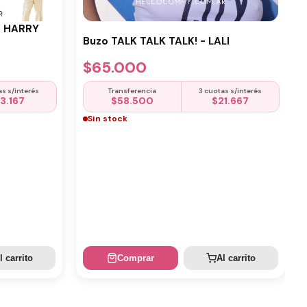
- HARRY
Buzo TALK TALK TALK! - LALI
$
65.000
as s/interés
Transferencia
3 cuotas s/interés
13.167
$
58.500
$
21.667
Sin stock
l carrito
Comprar
Al carrito