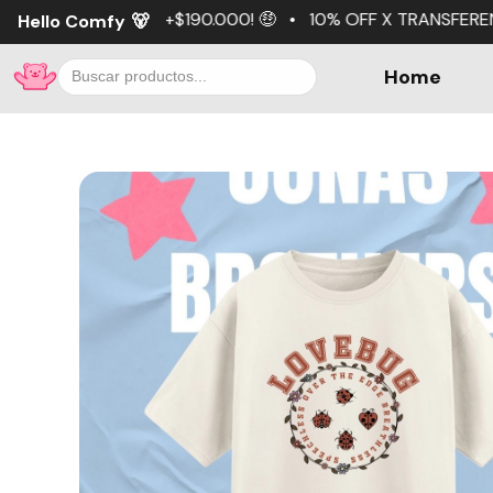
0.000! 🤑 • 10% OFF X TRANSFERENCIA 💵 • 3 cuotas sin i
Hello Comfy
🐻
Home