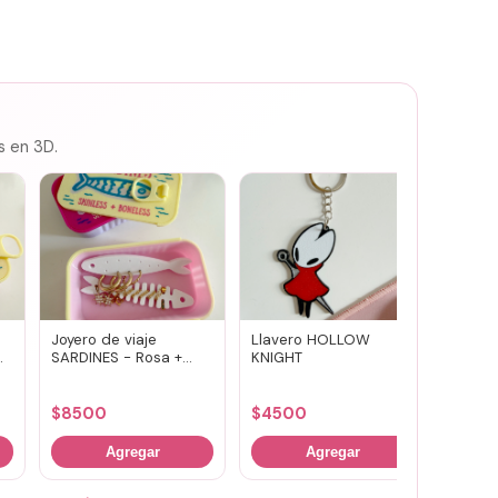
s en 3D.
Joyero de viaje
Llavero HOLLOW
Susuwa
SARDINES - Rosa +
KNIGHT
guard
amarillo
portav
(vario
$
8500
$
4500
$
700
Agregar
Agregar