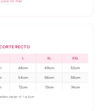
á para ver más
CORTE RECTO
L
XL
XXL
m
48cm
49cm
52cm
m
54cm
56cm
58cm
m
72cm
73cm
74cm
eden variar +/- 1 a 2cm