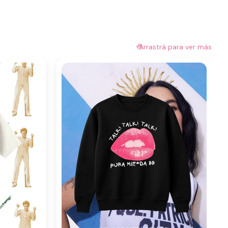
🤚
Arrastrá para ver más