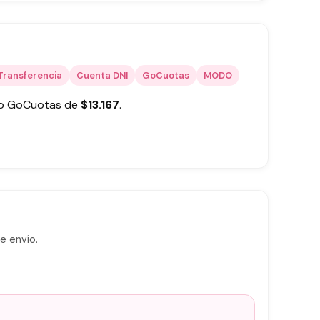
Transferencia
Cuenta DNI
GoCuotas
MODO
 o GoCuotas de
$
13.167
.
e envío.