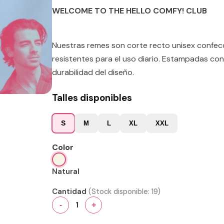
WELCOME TO THE HELLO COMFY! CLUB
Nuestras remes son corte recto unisex confe
resistentes para el uso diario. Estampadas con
durabilidad del diseño.
Talles disponibles
S
M
L
XL
XXL
Color
Natural
Cantidad
(Stock disponible:
19
)
1
-
+