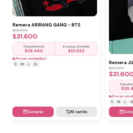
Remera ARIRANG GANG - BTS
$
39.500
$
31.600
Transferencia
3 cuotas s/interés
$
28.440
$
10.533
¡Pocas unidades!
Remera J
S
M
L
XL
$
39.500
$
31.60
Transfer
$
28.
¡Pocas unid
S
M
L
X
Comprar
Al carrito
Comp