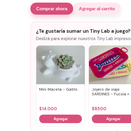
Comprar ahora
Agregar al carrito
¿Te gustaría sumar un Tiny Lab a juego?
Deslizá para explorar nuestros Tiny Lab impreso
Mini Maceta - Gatito
Joyero de viaje
SARDINES - Fucsia +
lila
$
14.000
$
8500
Agregar
Agregar