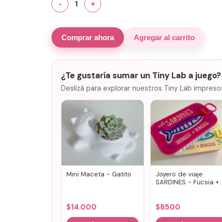
1
-
+
Comprar ahora
Agregar al carrito
¿Te gustaría sumar un Tiny Lab a juego?
Deslizá para explorar nuestros Tiny Lab impreso
Mini Maceta - Gatito
Joyero de viaje
SARDINES - Fucsia +
lila
$
14.000
$
8500