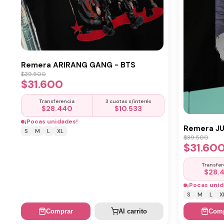
Remera ARIRANG GANG - BTS
$
39.500
$
31.600
Transferencia
3 cuotas s/interés
$
28.440
$
10.533
¡Pocas unidades!
Remera J
S
M
L
XL
$
39.500
$
31.60
Transfer
$
28.
¡Pocas unid
S
M
L
X
Comprar
Al carrito
Comp