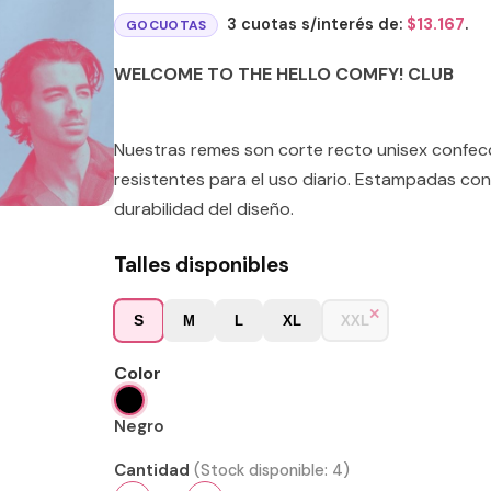
3 cuotas s/interés de:
$
13.167
.
GOCUOTAS
WELCOME TO THE HELLO COMFY! CLUB
Nuestras remes son corte recto unisex confe
resistentes para el uso diario. Estampadas con
durabilidad del diseño.
Talles disponibles
S
M
L
XL
XXL
Color
Negro
Cantidad
(Stock disponible:
4
)