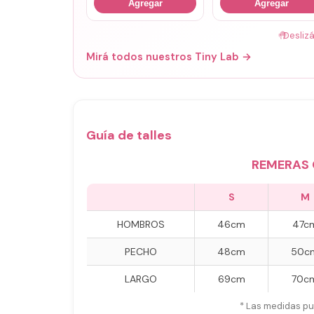
Agregar
Agregar
🤚
Desliz
Mirá todos nuestros Tiny Lab →
Guía de talles
REMERAS 
S
M
HOMBROS
46cm
47c
PECHO
48cm
50c
LARGO
69cm
70c
* Las medidas pu