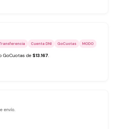
Transferencia
Cuenta DNI
GoCuotas
MODO
 o GoCuotas de
$
13.167
.
e envío.