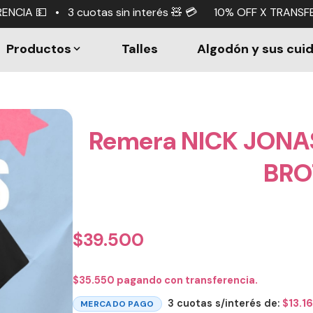
 interés 🧸 💳 10% OFF X TRANSFERENCIA 💵 • 3 cuotas si
Productos
Talles
Algodón y sus cui
Remera NICK JONA
BRO
$
39.500
$
35.550
pagando con transferencia.
3 cuotas s/interés de:
$
13.1
MERCADO PAGO