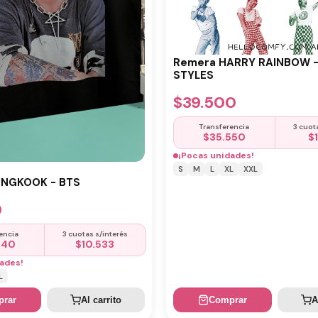
Remera HARRY RAINBOW 
STYLES
$
39.500
Transferencia
3 cuot
$
35.550
$
¡Pocas unidades!
S
M
L
XL
XXL
UNGKOOK - BTS
0
encia
3 cuotas s/interés
440
$
10.533
ades!
L
rar
Al carrito
Comprar
A