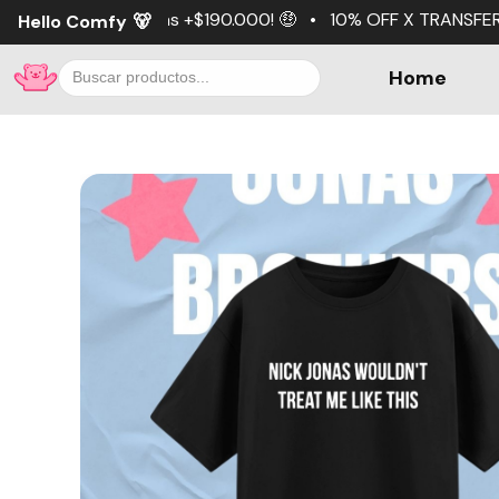
$190.000! 🤑 • 10% OFF X TRANSFERENCIA 💵 • 3 cuotas sin
Hello Comfy
🐻
Home