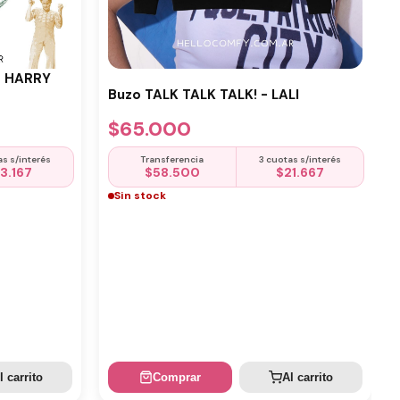
- HARRY
Buzo TALK TALK TALK! - LALI
$
65.000
as s/interés
Transferencia
3 cuotas s/interés
13.167
$
58.500
$
21.667
Sin stock
l carrito
Comprar
Al carrito