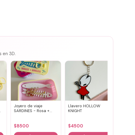
s en 3D.
Joyero de viaje
Llavero HOLLOW
Susuwa
SARDINES - Rosa +
KNIGHT
guard
amarillo
portav
(vario
$
8500
$
4500
$
700