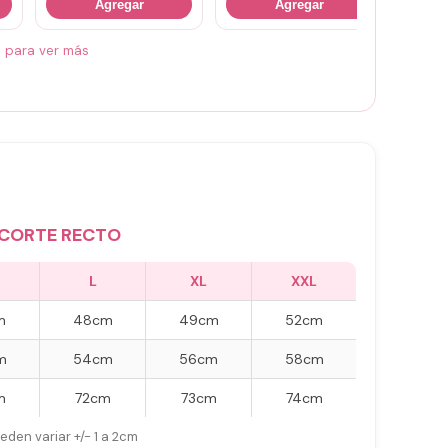
Agregar
Agregar
á para ver más
CORTE RECTO
L
XL
XXL
m
48cm
49cm
52cm
m
54cm
56cm
58cm
m
72cm
73cm
74cm
eden variar +/- 1 a 2cm