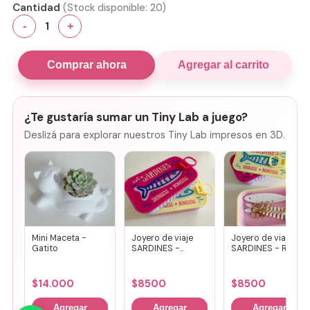
Cantidad
(Stock disponible:
20
)
1
-
+
Comprar ahora
Agregar al carrito
¿Te gustaría sumar un Tiny Lab a juego?
Deslizá para explorar nuestros Tiny Lab impresos en 3D.
Mini Maceta -
Joyero de viaje
Joyero de viaje
Gatito
SARDINES -
SARDINES - Rosa
Fucsia + lila
+ amarillo
$
14.000
$
8500
$
8500
Agregar
Agregar
Agregar