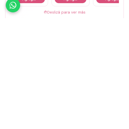
🤚
Deslizá para ver más
Mirá todos nuestros Tiny Lab →
Guía de talles
📏 Ver guía de talles
Medios de pago
Visa
Mastercard
Amex
Mercado Pago
Transferencia
Cuenta DNI
GoCuotas
MODO
3 cuotas s/interés con Mercado Pago o