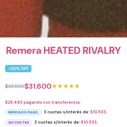
Remera HEATED RIVALRY
-
20
% OFF
$
31.600
★★★★★
$
39.500
$
28.440
pagando con transferencia.
3 cuotas s/interés de:
$
10.533
.
MERCADO PAGO
3 cuotas s/interés de:
$
10.533
.
GOCUOTAS