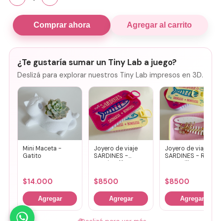
Comprar ahora
Agregar al carrito
¿Te gustaría sumar un Tiny Lab a juego?
Deslizá para explorar nuestros Tiny Lab impresos en 3D.
Mini Maceta -
Joyero de viaje
Joyero de viaje
Gatito
SARDINES -
SARDINES - Rosa
Fucsia + lila
+ amarillo
$
14.000
$
8500
$
8500
Agregar
Agregar
Agregar