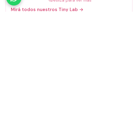
🤚
Deslizá para ver más
Mirá todos nuestros Tiny Lab →
Guía de talles
📏 Ver guía de talles
Medios de pago
Visa
Mastercard
Amex
Mercado Pago
Transferencia
Cuenta DNI
GoCuotas
MODO
3 cuotas s/interés con Mercado Pago o
GoCuotas de
$
10.533
.
Transferencia con descuento:
$
28.440