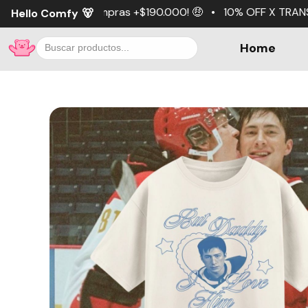
pras +$190.000! 🤑 • 10% OFF X TRANSFERENCIA 💵 • 3 cuot
Hello Comfy
🐻
Home