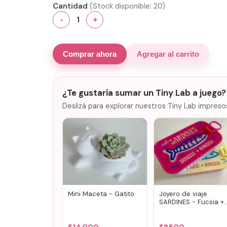
Cantidad
(Stock disponible:
20
)
1
-
+
Comprar ahora
Agregar al carrito
¿Te gustaría sumar un Tiny Lab a juego?
Deslizá para explorar nuestros Tiny Lab impreso
Mini Maceta - Gatito
Joyero de viaje
SARDINES - Fucsia +
lila