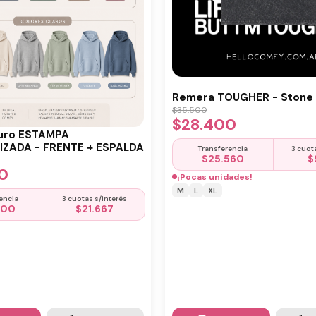
Remera TOUGHER - Stone 
$
35.500
$
28.400
uro ESTAMPA
ZADA - FRENTE + ESPALDA
Transferencia
3 cuot
$
25.560
$
0
¡Pocas unidades!
M
L
XL
encia
3 cuotas s/interés
500
$
21.667