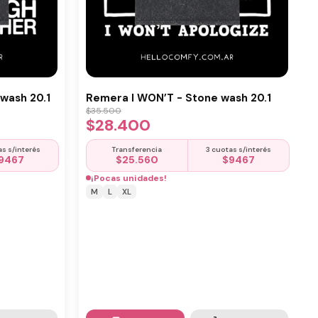
wash 20.1
Remera I WON’T - Stone wash 20.1
$
35.500
$
28.400
as s/interés
Transferencia
3 cuotas s/interés
9467
$
25.560
$
9467
¡Pocas unidades!
M
L
XL