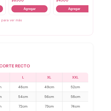
$
8500
$
4500
$
700
Agregar
Agregar
á para ver más
CORTE RECTO
L
XL
XXL
m
48cm
49cm
52cm
m
54cm
56cm
58cm
m
72cm
73cm
74cm