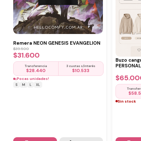
Remera NEON GENESIS EVANGELION
$
39.500
$
31.600
Buzo cang
PERSONALI
Transferencia
3 cuotas s/interés
$
28.440
$
10.533
$
65.00
¡Pocas unidades!
S
M
L
XL
Transfer
$
58.
Sin stock