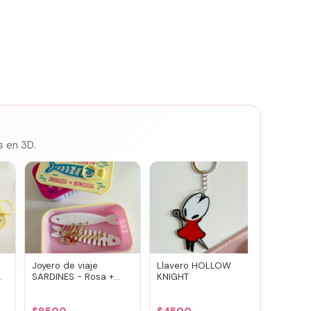
s en 3D.
Joyero de viaje
Llavero HOLLOW
Susuwa
SARDINES - Rosa +
KNIGHT
guard
amarillo
portav
(vario