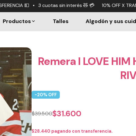
as sin interés 🧸 💳 10% OFF X TRANSFERENCIA 💵 • 3 cuo
Productos
Talles
Algodón y sus cui
Remera I LOVE HIM
RI
-
20
% OFF
$
31.600
$
39.500
$
28.440
pagando con transferencia.