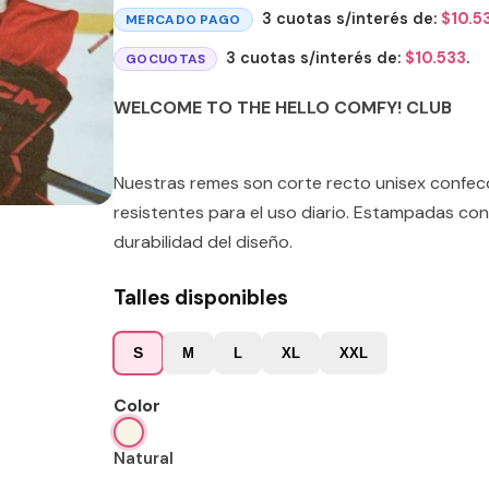
3 cuotas s/interés de:
$
10.5
MERCADO PAGO
3 cuotas s/interés de:
$
10.533
.
GOCUOTAS
WELCOME TO THE HELLO COMFY! CLUB
Nuestras remes son corte recto unisex confe
resistentes para el uso diario. Estampadas con
durabilidad del diseño.
Talles disponibles
S
M
L
XL
XXL
Color
Natural