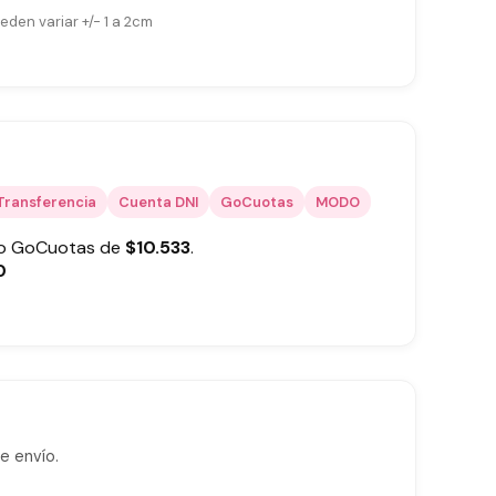
eden variar +/- 1 a 2cm
Transferencia
Cuenta DNI
GoCuotas
MODO
 o GoCuotas de
$
10.533
.
0
e envío.