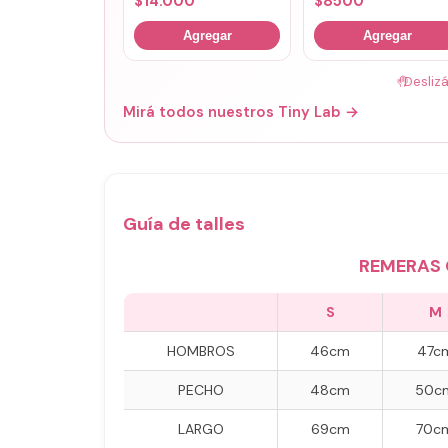
$
14.000
$
8500
Agregar
Agregar
🤚
Desliz
Mirá todos nuestros Tiny Lab →
Guía de talles
REMERAS 
S
M
HOMBROS
46cm
47c
PECHO
48cm
50c
LARGO
69cm
70c