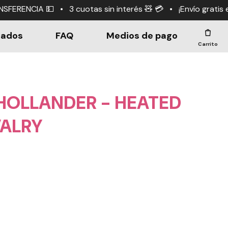
tas sin interés 🧸 💳 • ¡Envío gratis en compras +$190.0
dados
FAQ
Medios de pago
Carrito
 HOLLANDER - HEATED
VALRY