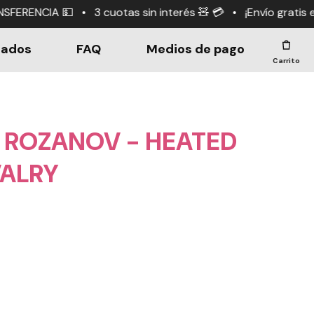
tas sin interés 🧸 💳 • ¡Envío gratis en compras +$190.0
dados
FAQ
Medios de pago
Carrito
M ROZANOV - HEATED
VALRY