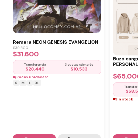
Remera NEON GENESIS EVANGELION
$
39.500
$
31.600
Buzo cang
PERSONALI
Transferencia
3 cuotas s/interés
$
28.440
$
10.533
$
65.00
¡Pocas unidades!
S
M
L
XL
Transfer
$
58.
Sin stock