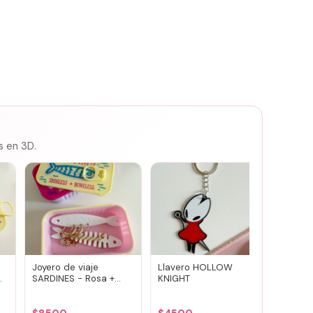
s en 3D.
Joyero de viaje
Llavero HOLLOW
Susuwa
SARDINES - Rosa +
KNIGHT
guard
amarillo
portav
(vario