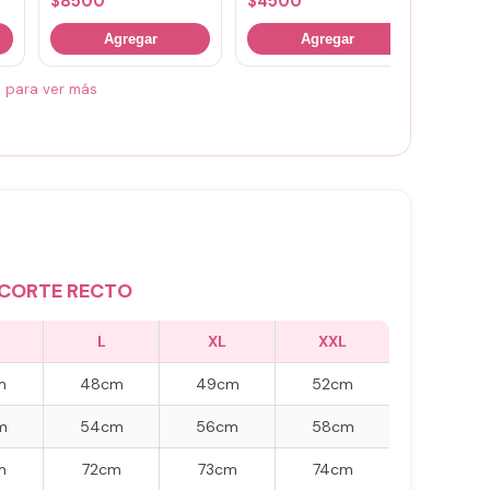
$
8500
$
4500
$
700
Agregar
Agregar
á para ver más
CORTE RECTO
L
XL
XXL
m
48cm
49cm
52cm
m
54cm
56cm
58cm
m
72cm
73cm
74cm