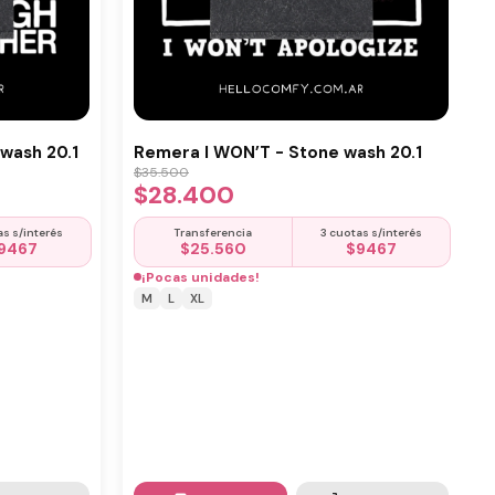
wash 20.1
Remera I WON’T - Stone wash 20.1
$
35.500
$
28.400
as s/interés
Transferencia
3 cuotas s/interés
9467
$
25.560
$
9467
¡Pocas unidades!
M
L
XL