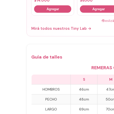
$
14.000
$
8500
Agregar
Agregar
🤚
Desliz
Mirá todos nuestros Tiny Lab →
Guía de talles
REMERAS 
S
M
HOMBROS
46cm
47c
PECHO
48cm
50c
LARGO
69cm
70c