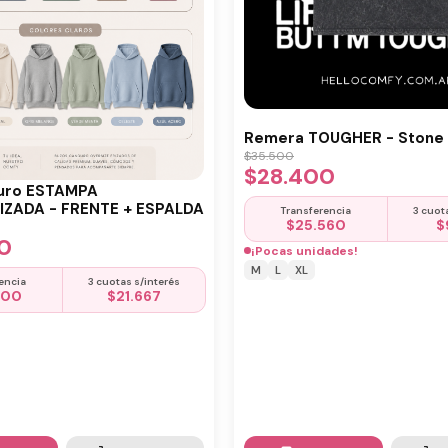
Remera TOUGHER - Stone 
$
35.500
$
28.400
uro ESTAMPA
ZADA - FRENTE + ESPALDA
Transferencia
3 cuot
$
25.560
$
0
¡Pocas unidades!
M
L
XL
encia
3 cuotas s/interés
500
$
21.667