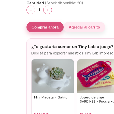
Cantidad
(Stock disponible:
20
)
1
-
+
Comprar ahora
Agregar al carrito
¿Te gustaría sumar un Tiny Lab a juego?
Deslizá para explorar nuestros Tiny Lab impreso
Mini Maceta - Gatito
Joyero de viaje
SARDINES - Fucsia +
lila