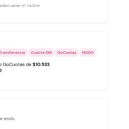
eden variar +/- 1 a 2cm
Transferencia
Cuenta DNI
GoCuotas
MODO
 o GoCuotas de
$
10.533
.
0
e envío.