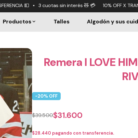
as sin interés 🧸 💳 10% OFF X TRANSFERENCIA 💵 • 3 cuo
Productos
Talles
Algodón y sus cui
Remera I LOVE HI
RI
-
20
% OFF
$
31.600
$
39.500
$
28.440
pagando con transferencia.