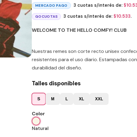
3 cuotas s/interés de:
$
10.5
MERCADO PAGO
3 cuotas s/interés de:
$
10.533
.
GOCUOTAS
WELCOME TO THE HELLO COMFY! CLUB
Nuestras remes son corte recto unisex confe
resistentes para el uso diario. Estampadas con
durabilidad del diseño.
Talles disponibles
S
M
L
XL
XXL
Color
Natural