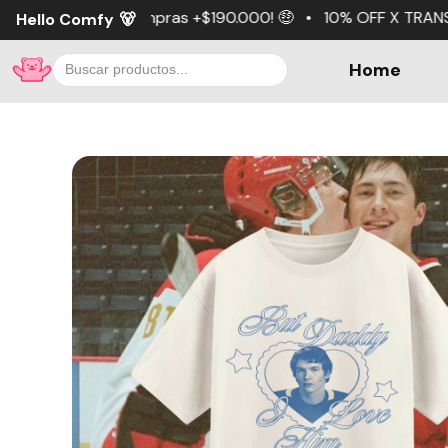
pras +$190.000! 🤑 • 10% OFF X TRANSFERENCIA 💵 • 3 cuot
Hello Comfy
🐻
Home