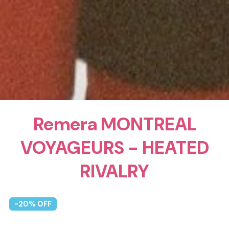
Remera MONTREAL
VOYAGEURS - HEATED
RIVALRY
-
20
% OFF