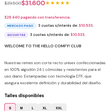
$
31.600
★★★★★
$
39.500
$
28.440
pagando con transferencia.
3 cuotas s/interés de:
$
10.533
.
MERCADO PAGO
3 cuotas s/interés de:
$
10.533
.
GOCUOTAS
WELCOME TO THE HELLO COMFY! CLUB
Nuestras remes son corte recto unisex confeccionadas
en 100% algodón 24.1, cómodas y resistentes para el
uso diario. Estampadas con tecnología DTF, que
asegura excelente definición y durabilidad del diseño.
Talles disponibles
S
M
L
XL
XXL