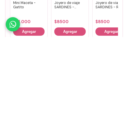
Mini Maceta -
Joyero de viaje
Joyero de viaje
Gatito
SARDINES -
SARDINES - Rosa
Fucsia + lila
+ amarillo
$
14.000
$
8500
$
8500
Agregar
Agregar
Agregar
🤚
Deslizá para ver más
Mirá todos nuestros Tiny Lab →
Guía de talles
📏 Ver guía de talles