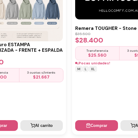
Remera TOUGHER - Stone 
$
35.500
$
28.400
uro ESTAMPA
ZADA - FRENTE + ESPALDA
Transferencia
3 cuot
$
25.560
$
0
¡Pocas unidades!
M
L
XL
encia
3 cuotas s/interés
500
$
21.667
rar
Al carrito
Comprar
A