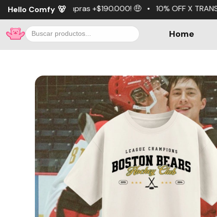
pras +$190.000! 🤑 • 10% OFF X TRANSFERENCIA 💵 • 3 cuot
Hello Comfy
🐻
Home