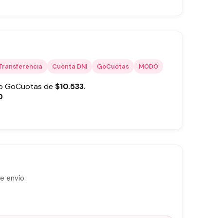
Transferencia
Cuenta DNI
GoCuotas
MODO
 o GoCuotas de
$
10.533
.
0
e envío.