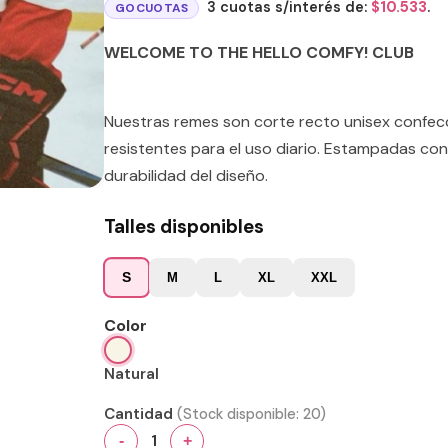
3 cuotas s/interés de:
$
10.533
.
GOCUOTAS
WELCOME TO THE HELLO COMFY! CLUB
Nuestras remes son corte recto unisex confe
resistentes para el uso diario. Estampadas con
durabilidad del diseño.
Talles disponibles
S
M
L
XL
XXL
Color
Natural
Cantidad
(Stock disponible:
20
)
1
-
+