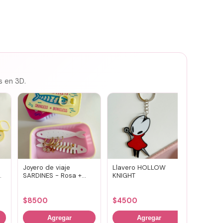
s en 3D.
Joyero de viaje
Llavero HOLLOW
Susuwa
SARDINES - Rosa +
KNIGHT
guard
amarillo
portav
(vario
$
8500
$
4500
$
700
Agregar
Agregar