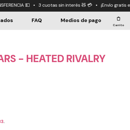
tas sin interés 🧸 💳 • ¡Envío gratis en compras +$190.0
dados
FAQ
Medios de pago
Carrito
RS - HEATED RIVALRY
33
.