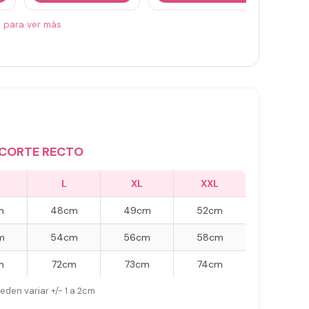
á para ver más
CORTE RECTO
L
XL
XXL
m
48cm
49cm
52cm
m
54cm
56cm
58cm
m
72cm
73cm
74cm
eden variar +/- 1 a 2cm