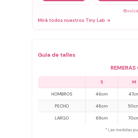
🤚
Desliz
Mirá todos nuestros Tiny Lab →
Guía de talles
REMERAS 
S
M
HOMBROS
46cm
47c
PECHO
48cm
50c
LARGO
69cm
70c
* Las medidas pu