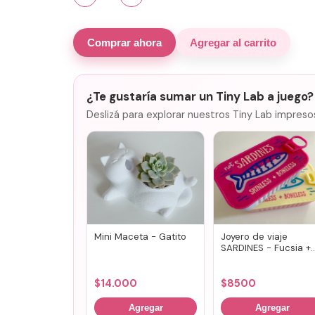
Comprar ahora
Agregar al carrito
¿Te gustaría sumar un Tiny Lab a juego?
Deslizá para explorar nuestros Tiny Lab impreso
Mini Maceta - Gatito
Joyero de viaje
SARDINES - Fucsia +
lila
$
14.000
$
8500
Agregar
Agregar