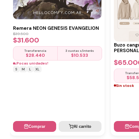
Remera NEON GENESIS EVANGELION
$
39.500
$
31.600
Buzo cang
PERSONALI
Transferencia
3 cuotas s/interés
$
28.440
$
10.533
$
65.00
¡Pocas unidades!
S
M
L
XL
Transfer
$
58.
Sin stock
Comprar
Al carrito
Comp