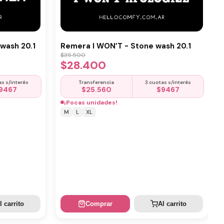
wash 20.1
Remera I WON’T - Stone wash 20.1
$
35.500
$
28.400
as s/interés
Transferencia
3 cuotas s/interés
9467
$
25.560
$
9467
¡Pocas unidades!
M
L
XL
l carrito
Comprar
Al carrito