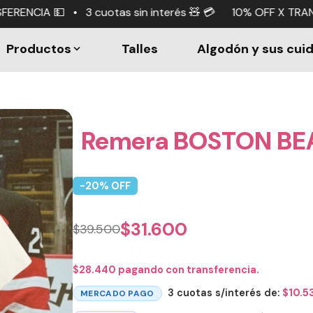
as sin interés 🧸 💳 10% OFF X TRANSFERENCIA 💵 • 3 cuo
Productos
Talles
Algodón y sus cui
Remera BOSTON BEA
-
20
% OFF
$
31.600
$
39.500
$
28.440
pagando con transferencia.
3 cuotas s/interés de:
$
10.5
MERCADO PAGO