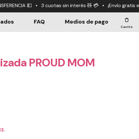
tas sin interés 🧸 💳 • ¡Envío gratis en compras +$190.0
dados
FAQ
Medios de pago
Carrito
lizada PROUD MOM
33
.