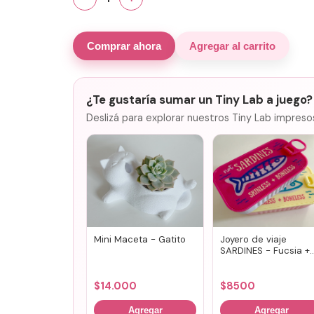
Comprar ahora
Agregar al carrito
¿Te gustaría sumar un Tiny Lab a juego?
Deslizá para explorar nuestros Tiny Lab impreso
Mini Maceta - Gatito
Joyero de viaje
SARDINES - Fucsia +
lila
$
14.000
$
8500
Agregar
Agregar