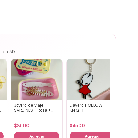
s en 3D.
Joyero de viaje
Llavero HOLLOW
Susuwa
SARDINES - Rosa +
KNIGHT
guard
amarillo
portav
(vario
$
8500
$
4500
$
700
Agregar
Agregar