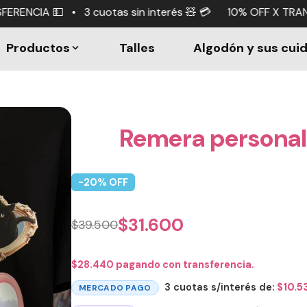
as sin interés 🧸 💳 10% OFF X TRANSFERENCIA 💵 • 3 cuo
Productos
Talles
Algodón y sus cui
Remera persona
-
20
% OFF
$
31.600
$
39.500
$
28.440
pagando con transferencia.
3 cuotas s/interés de:
$
10.5
MERCADO PAGO