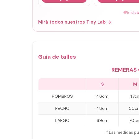
🤚
Desliz
Mirá todos nuestros Tiny Lab →
Guía de talles
REMERAS 
S
M
HOMBROS
46cm
47c
PECHO
48cm
50c
LARGO
69cm
70c
* Las medidas pu