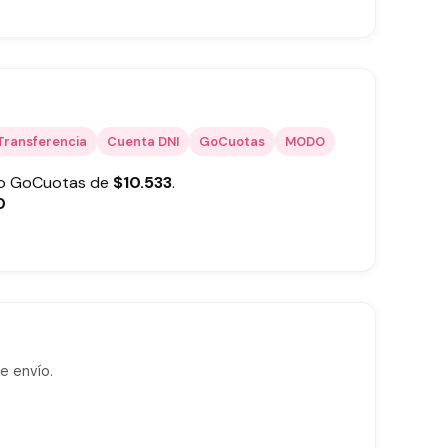
Transferencia
Cuenta DNI
GoCuotas
MODO
 o GoCuotas de
$
10.533
.
0
e envío.