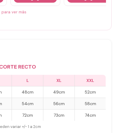
á para ver más
CORTE RECTO
L
XL
XXL
m
48cm
49cm
52cm
m
54cm
56cm
58cm
m
72cm
73cm
74cm
eden variar +/- 1 a 2cm