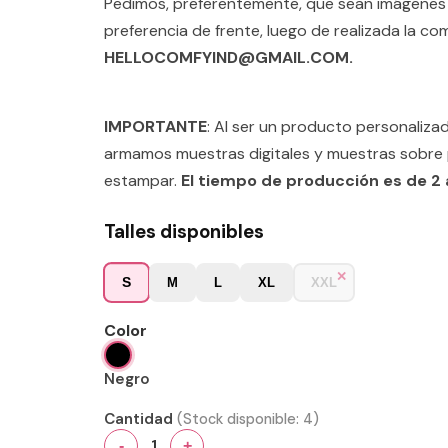
Pedimos, preferentemente, que sean imágenes d
preferencia de frente, luego de realizada la co
HELLOCOMFYIND@GMAIL.COM.
IMPORTANTE
: Al ser un producto personaliz
armamos muestras digitales y muestras sobre 
estampar.
El tiempo de producción es de 2 a
Talles disponibles
S
M
L
XL
XXL
Color
Negro
Cantidad
(Stock disponible:
4
)
1
-
+