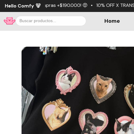
pras +$190.000! 🤑 • 10% OFF X TRANSFERENCIA 💵 • 3 cuot
Hello Comfy
🐻
Home