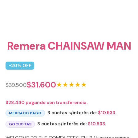
Remera CHAINSAW MAN
-
20
% OFF
$
31.600
★★★★★
$
39.500
$
28.440
pagando con transferencia.
3 cuotas s/interés de:
$
10.533
.
MERCADO PAGO
3 cuotas s/interés de:
$
10.533
.
GOCUOTAS
WELCOME TO THE COMFY GEEK! CLUB Nuestras remes