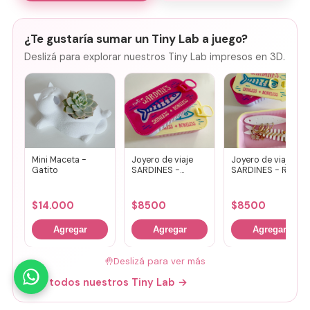
¿Te gustaría sumar un Tiny Lab a juego?
Deslizá para explorar nuestros Tiny Lab impresos en 3D.
Mini Maceta -
Joyero de viaje
Joyero de viaje
Gatito
SARDINES -
SARDINES - Rosa
Fucsia + lila
+ amarillo
$
14.000
$
8500
$
8500
Agregar
Agregar
Agregar
🤚
Deslizá para ver más
Mirá todos nuestros Tiny Lab →