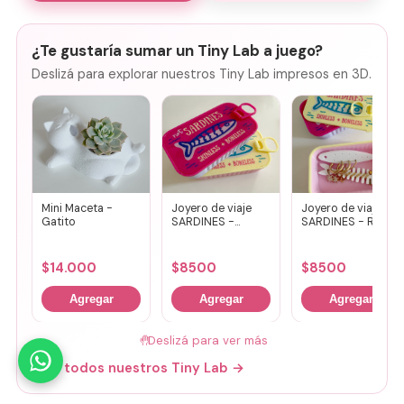
¿Te gustaría sumar un Tiny Lab a juego?
Deslizá para explorar nuestros Tiny Lab impresos en 3D.
Mini Maceta -
Joyero de viaje
Joyero de viaje
Gatito
SARDINES -
SARDINES - Rosa
Fucsia + lila
+ amarillo
$
14.000
$
8500
$
8500
Agregar
Agregar
Agregar
🤚
Deslizá para ver más
Mirá todos nuestros Tiny Lab →