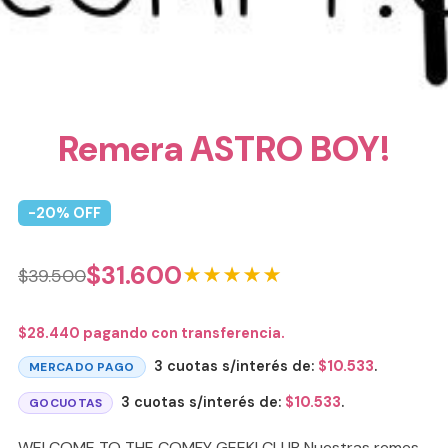
Remera ASTRO BOY!
-
20
% OFF
$
31.600
★★★★★
$
39.500
$
28.440
pagando con transferencia.
3 cuotas s/interés de:
$
10.533
.
MERCADO PAGO
3 cuotas s/interés de:
$
10.533
.
GOCUOTAS
WELCOME TO THE COMFY GEEK! CLUB Nuestras remes