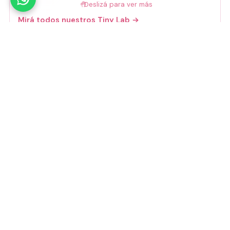
🤚
Deslizá para ver más
Mirá todos nuestros Tiny Lab →
Guía de talles
📏 Ver guía de talles
Medios de pago
Visa
Mastercard
Amex
Mercado Pago
Transferencia
Cuenta DNI
GoCuotas
MODO
3 cuotas s/interés con Mercado Pago o
GoCuotas de
$
10.533
.