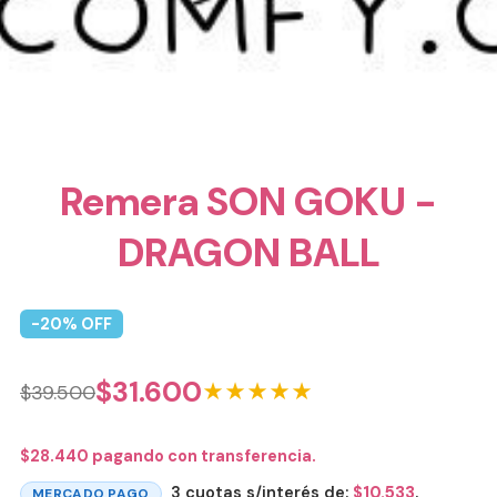
Remera SON GOKU -
DRAGON BALL
-
20
% OFF
$
31.600
★★★★★
$
39.500
$
28.440
pagando con transferencia.
3 cuotas s/interés de:
$
10.533
.
MERCADO PAGO