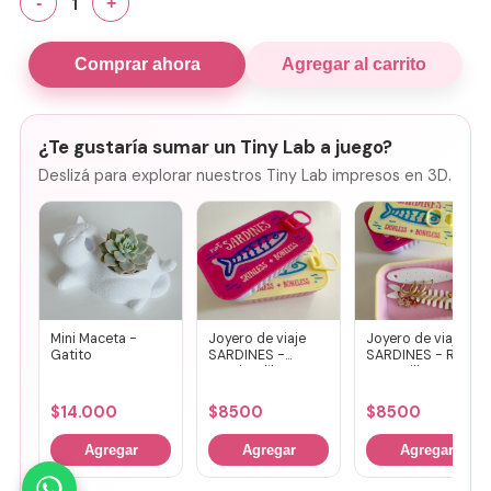
1
-
+
Comprar ahora
Agregar al carrito
¿Te gustaría sumar un Tiny Lab a juego?
Deslizá para explorar nuestros Tiny Lab impresos en 3D.
Mini Maceta -
Joyero de viaje
Joyero de viaje
Gatito
SARDINES -
SARDINES - Rosa
Fucsia + lila
+ amarillo
$
14.000
$
8500
$
8500
Agregar
Agregar
Agregar