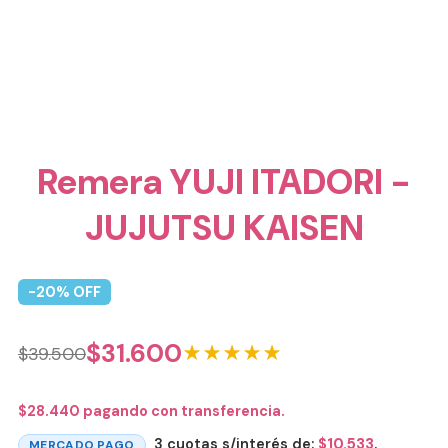
Remera YUJI ITADORI -
JUJUTSU KAISEN
-
20
% OFF
$
31.600
★★★★★
$
39.500
$
28.440
pagando con transferencia.
3 cuotas s/interés de:
$
10.533
.
MERCADO PAGO