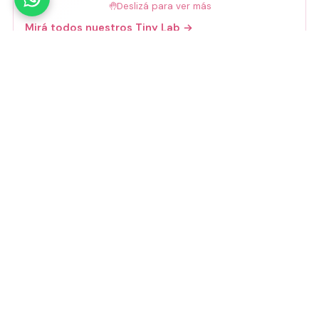
🤚
Deslizá para ver más
Mirá todos nuestros Tiny Lab →
Guía de talles
📏 Ver guía de talles
Medios de pago
Visa
Mastercard
Amex
Mercado Pago
Transferencia
Cuenta DNI
GoCuotas
MODO
3 cuotas s/interés con Mercado Pago o
GoCuotas de
$
10.533
.