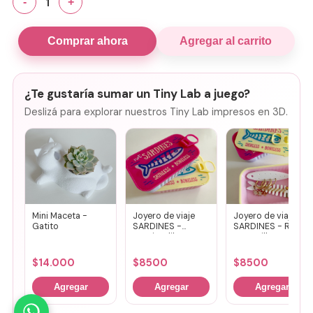
1
-
+
Comprar ahora
Agregar al carrito
¿Te gustaría sumar un Tiny Lab a juego?
Deslizá para explorar nuestros Tiny Lab impresos en 3D.
Mini Maceta -
Joyero de viaje
Joyero de viaje
Gatito
SARDINES -
SARDINES - Rosa
Fucsia + lila
+ amarillo
$
14.000
$
8500
$
8500
Agregar
Agregar
Agregar