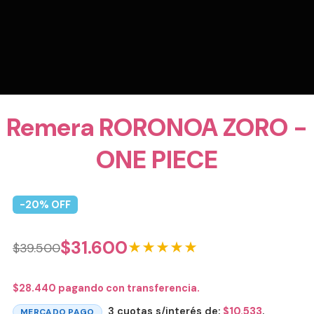
Remera RORONOA ZORO -
ONE PIECE
-
20
% OFF
$
31.600
★★★★★
$
39.500
$
28.440
pagando con transferencia.
3 cuotas s/interés de:
$
10.533
.
MERCADO PAGO