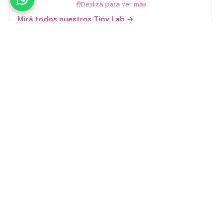
🤚
Deslizá para ver más
Mirá todos nuestros Tiny Lab →
Guía de talles
📏 Ver guía de talles
Medios de pago
Visa
Mastercard
Amex
Mercado Pago
Transferencia
Cuenta DNI
GoCuotas
MODO
3 cuotas s/interés con Mercado Pago o
GoCuotas de
$
10.533
.