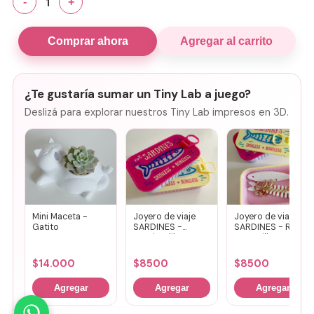
1
-
+
Comprar ahora
Agregar al carrito
¿Te gustaría sumar un Tiny Lab a juego?
Deslizá para explorar nuestros Tiny Lab impresos en 3D.
Mini Maceta -
Joyero de viaje
Joyero de viaje
Gatito
SARDINES -
SARDINES - Rosa
Fucsia + lila
+ amarillo
$
14.000
$
8500
$
8500
Agregar
Agregar
Agregar