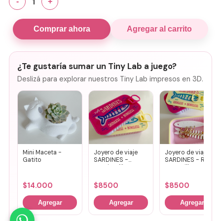
1
-
+
Comprar ahora
Agregar al carrito
¿Te gustaría sumar un Tiny Lab a juego?
Deslizá para explorar nuestros Tiny Lab impresos en 3D.
Mini Maceta -
Joyero de viaje
Joyero de viaje
Gatito
SARDINES -
SARDINES - Rosa
Fucsia + lila
+ amarillo
$
14.000
$
8500
$
8500
Agregar
Agregar
Agregar