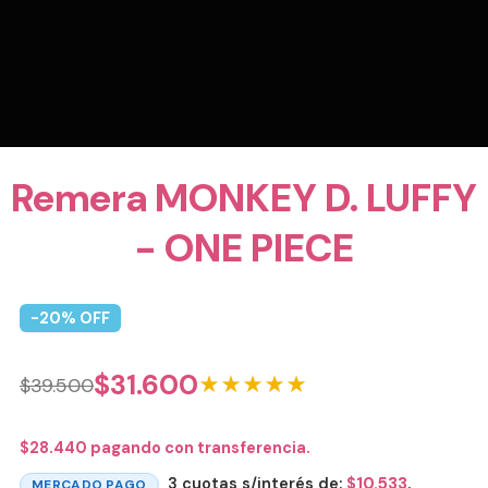
Remera MONKEY D. LUFFY
- ONE PIECE
-
20
% OFF
$
31.600
★★★★★
$
39.500
$
28.440
pagando con transferencia.
3 cuotas s/interés de:
$
10.533
.
MERCADO PAGO