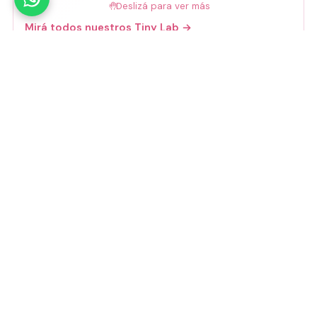
🤚
Deslizá para ver más
Mirá todos nuestros Tiny Lab →
Guía de talles
📏 Ver guía de talles
Medios de pago
Visa
Mastercard
Amex
Mercado Pago
Transferencia
Cuenta DNI
GoCuotas
MODO
3 cuotas s/interés con Mercado Pago o
GoCuotas de
$
10.533
.