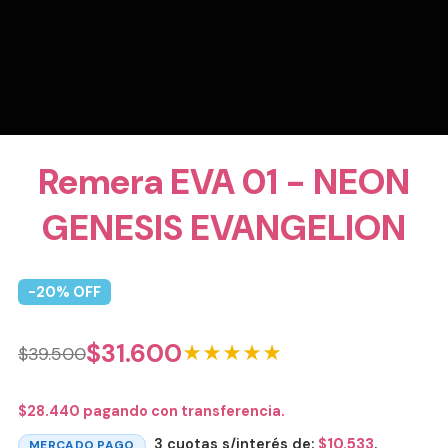
Remera EVA 01 - NEON
GENESIS EVANGELION
-
20
% OFF
$
31.600
★★★★★
$
39.500
$
28.440
pagando con transferencia.
3 cuotas s/interés de:
$
10.533
.
MERCADO PAGO