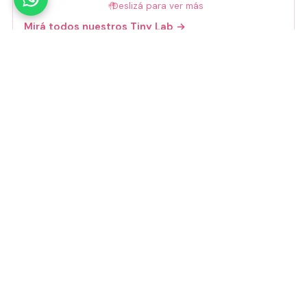
🤚
Deslizá para ver más
Mirá todos nuestros Tiny Lab →
Guía de talles
📏 Ver guía de talles
Medios de pago
Visa
Mastercard
Amex
Mercado Pago
Transferencia
Cuenta DNI
GoCuotas
MODO
3 cuotas s/interés con Mercado Pago o
GoCuotas de
$
10.533
.