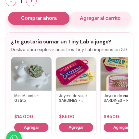
1
-
+
Comprar ahora
Agregar al carrito
¿Te gustaría sumar un Tiny Lab a juego?
Deslizá para explorar nuestros Tiny Lab impresos en 3D.
Mini Maceta -
Joyero de viaje
Joyero de viaje
Gatito
SARDINES -
SARDINES - Rosa
Fucsia + lila
+ amarillo
$
14.000
$
8500
$
8500
Agregar
Agregar
Agregar