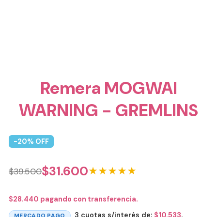
Remera MOGWAI
WARNING - GREMLINS
-
20
% OFF
$
31.600
★★★★★
$
39.500
$
28.440
pagando con transferencia.
3 cuotas s/interés de:
$
10.533
.
MERCADO PAGO