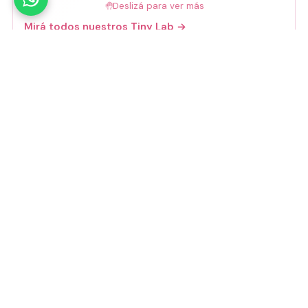
🤚
Deslizá para ver más
Mirá todos nuestros Tiny Lab →
Guía de talles
📏 Ver guía de talles
Medios de pago
Visa
Mastercard
Amex
Mercado Pago
Transferencia
Cuenta DNI
GoCuotas
MODO
3 cuotas s/interés con Mercado Pago o
GoCuotas de
$
10.533
.