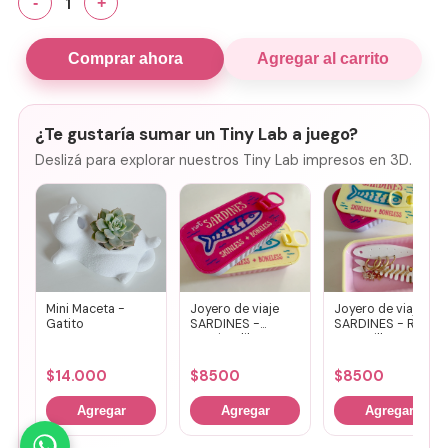
1
-
+
Comprar ahora
Agregar al carrito
¿Te gustaría sumar un Tiny Lab a juego?
Deslizá para explorar nuestros Tiny Lab impresos en 3D.
Mini Maceta -
Joyero de viaje
Joyero de viaje
Gatito
SARDINES -
SARDINES - Rosa
Fucsia + lila
+ amarillo
$
14.000
$
8500
$
8500
Agregar
Agregar
Agregar