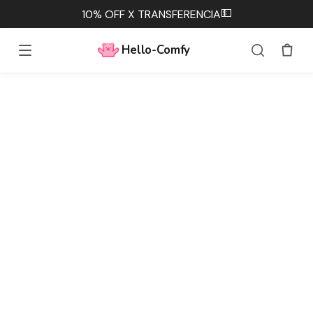
💵
10% OFF X TRANSFERENCIA
Hello-Comfy