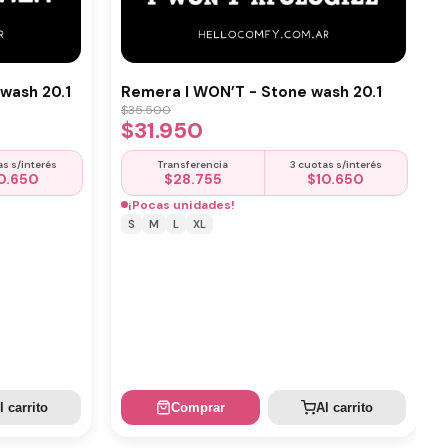
wash 20.1
Remera I WON’T - Stone wash 20.1
$
35.500
$
31.950
as s/interés
Transferencia
3 cuotas s/interés
0.650
$
28.755
$
10.650
¡Pocas unidades!
S
M
L
XL
l carrito
Comprar
Al carrito