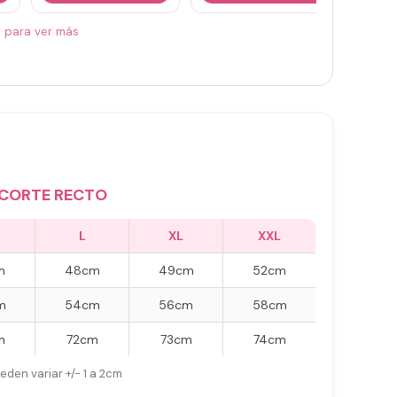
á para ver más
CORTE RECTO
L
XL
XXL
m
48cm
49cm
52cm
m
54cm
56cm
58cm
m
72cm
73cm
74cm
eden variar +/- 1 a 2cm