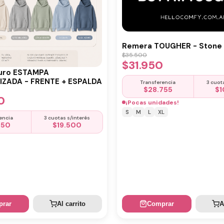
Remera TOUGHER - Stone 
$
35.500
$
31.950
uro ESTAMPA
ZADA - FRENTE + ESPALDA
Transferencia
3 cuot
$
28.755
$
1
0
¡Pocas unidades!
S
M
L
XL
encia
3 cuotas s/interés
650
$
19.500
rar
Al carrito
Comprar
A