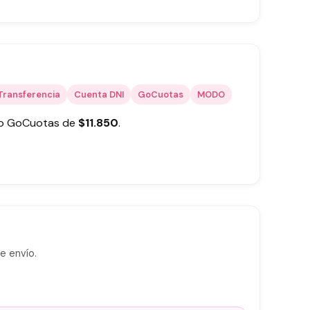
Transferencia
Cuenta DNI
GoCuotas
MODO
 o GoCuotas de
$
11.850
.
e envío.