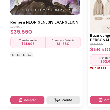
Remera NEON GENESIS EVANGELION
$
39.500
$
35.550
Buzo cang
PERSONALI
Transferencia
3 cuotas s/interés
$
31.995
$
11.850
$
65.000
$
58.50
S
M
L
XL
Transfer
$
52.
Sin stock
Comprar
Al carrito
Comp