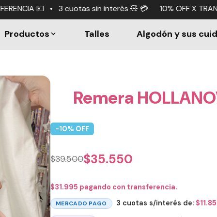
as sin interés 🧸 💳 10% OFF X TRANSFERENCIA 💵 • 3 cuo
Productos
Talles
Algodón y sus cui
Remera HOLLANOV
-
10
% OFF
$
35.550
$
39.500
$
31.995
pagando con transferencia.
3 cuotas s/interés de:
$
11.8
MERCADO PAGO