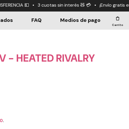
tas sin interés 🧸 💳 • ¡Envío gratis en compras +$190.0
dados
FAQ
Medios de pago
Carrito
 - HEATED RIVALRY
50
.