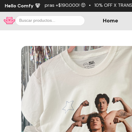
ras +$190.000! 🤑 • 10% OFF X TRANSFERENCIA 💵 • 3 cuot
Hello Comfy
🐻
Home