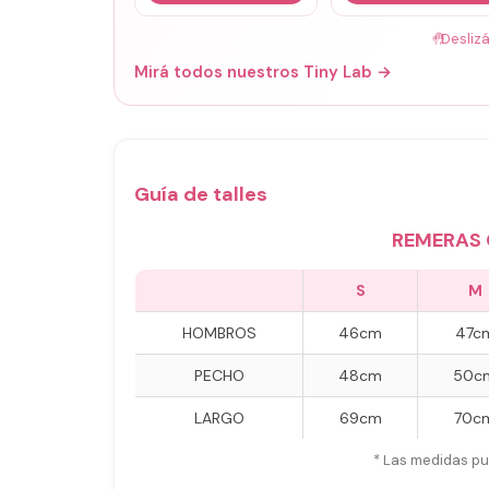
🤚
Desliz
Mirá todos nuestros Tiny Lab →
Guía de talles
REMERAS 
S
M
HOMBROS
46cm
47c
PECHO
48cm
50c
LARGO
69cm
70c
* Las medidas pu