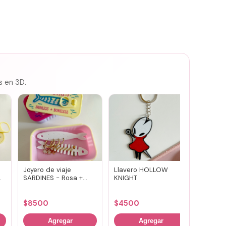
s en 3D.
Joyero de viaje
Llavero HOLLOW
Susuwa
SARDINES - Rosa +
KNIGHT
guard
amarillo
portav
(vario
$
8500
$
4500
$
700
Agregar
Agregar