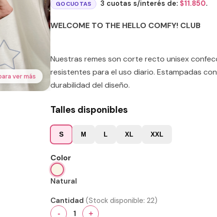
3 cuotas s/interés de:
$
11.850
.
GOCUOTAS
WELCOME TO THE HELLO COMFY! CLUB
Nuestras remes son corte recto unisex confe
resistentes para el uso diario. Estampadas con
para ver más
durabilidad del diseño.
Talles disponibles
S
M
L
XL
XXL
Color
Natural
Cantidad
(Stock disponible:
22
)
1
-
+