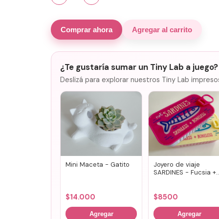
Comprar ahora
Agregar al carrito
¿Te gustaría sumar un Tiny Lab a juego?
Deslizá para explorar nuestros Tiny Lab impreso
Mini Maceta - Gatito
Joyero de viaje
SARDINES - Fucsia +
lila
$
14.000
$
8500
Agregar
Agregar