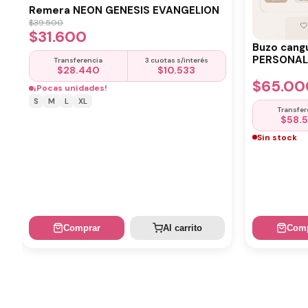
Remera NEON GENESIS EVANGELION
$
39.500
$
31.600
Buzo cang
PERSONALI
Transferencia
3 cuotas s/interés
$
28.440
$
10.533
$
65.00
¡Pocas unidades!
S
M
L
XL
Transfer
$
58.
Sin stock
Comprar
Al carrito
Comp