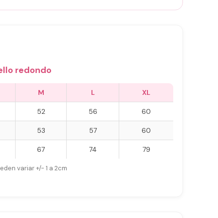
ello redondo
M
L
XL
52
56
60
53
57
60
67
74
79
eden variar +/- 1 a 2cm