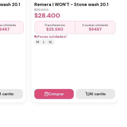
wash 20.1
Remera I WON’T - Stone wash 20.1
$
35.500
$
28.400
as s/interés
Transferencia
3 cuotas s/interés
9467
$
25.560
$
9467
¡Pocas unidades!
M
L
XL
l carrito
Comprar
Al carrito