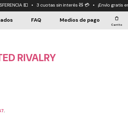
s sin interés 🧸 💳 • ¡Envío gratis en compras +$190.00
dados
FAQ
Medios de pago
Carrito
TED RIVALRY
67
.