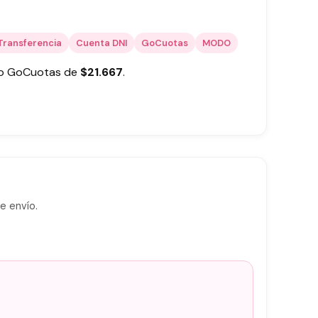
Transferencia
Cuenta DNI
GoCuotas
MODO
 o GoCuotas de
$
21.667
.
e envío.