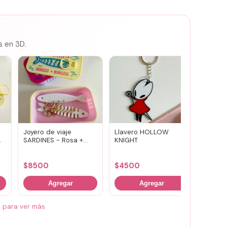
s en 3D.
Joyero de viaje
Llavero HOLLOW
Susuwa
SARDINES - Rosa +
KNIGHT
guard
amarillo
portav
(vario
$
8500
$
4500
$
700
Agregar
Agregar
á para ver más