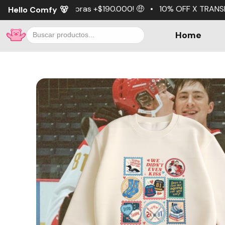
as +$190.000! 🤑 • 10% OFF X TRANSFERENCIA 💵 • 3 cuota
Hello Comfy
🐻
Home