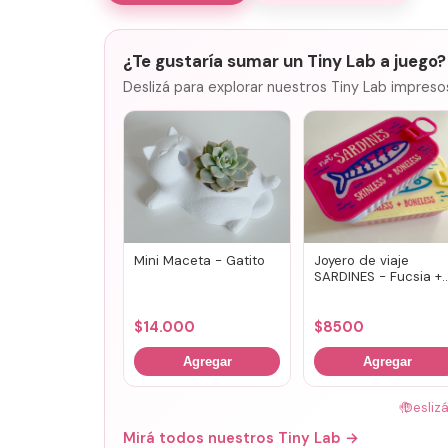
¿Te gustaría sumar un Tiny Lab a juego?
Deslizá para explorar nuestros Tiny Lab impreso
Mini Maceta - Gatito
Joyero de viaje
SARDINES - Fucsia +
lila
$
14.000
$
8500
Agregar
Agregar
🤚
Desliz
Mirá todos nuestros Tiny Lab →