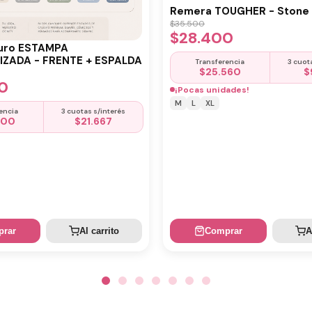
Remera TOUGHER - Stone 
$
35.500
$
28.400
uro ESTAMPA
ZADA - FRENTE + ESPALDA
Transferencia
3 cuot
$
25.560
$
0
¡Pocas unidades!
M
L
XL
encia
3 cuotas s/interés
500
$
21.667
rar
Al carrito
Comprar
A