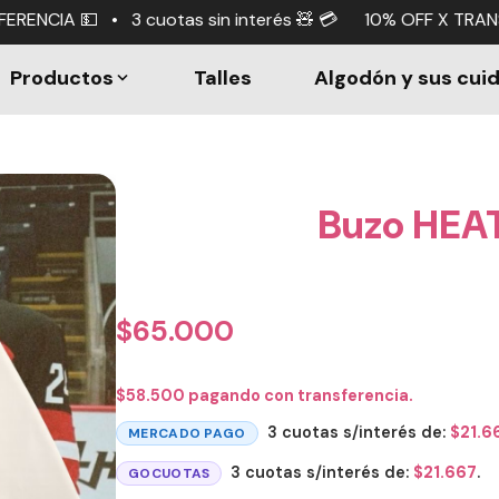
s sin interés 🧸 💳 10% OFF X TRANSFERENCIA 💵 • 3 cuota
Productos
Talles
Algodón y sus cui
Buzo HEA
$
65.000
$
58.500
pagando con transferencia.
3 cuotas s/interés de:
$
21.6
MERCADO PAGO
3 cuotas s/interés de:
$
21.667
.
GOCUOTAS