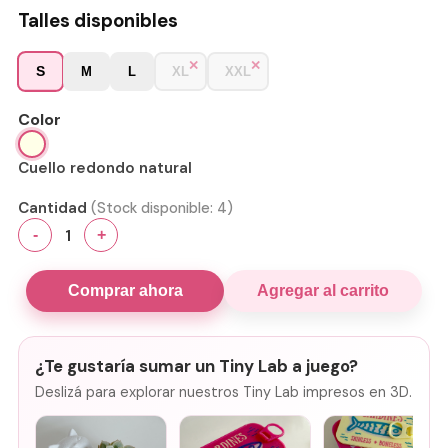
Talles disponibles
S
M
L
XL
XXL
Color
Cuello redondo natural
Cantidad
(Stock disponible:
4
)
1
-
+
Comprar ahora
Agregar al carrito
¿Te gustaría sumar un Tiny Lab a juego?
Deslizá para explorar nuestros Tiny Lab impresos en 3D.