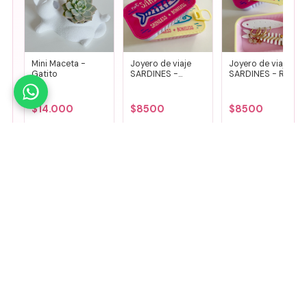
Mini Maceta -
Joyero de viaje
Joyero de viaje
Gatito
SARDINES -
SARDINES - Rosa
Fucsia + lila
+ amarillo
$
14.000
$
8500
$
8500
Agregar
Agregar
Agregar
🤚
Deslizá para ver más
Mirá todos nuestros Tiny Lab →
Guía de talles
📏 Ver guía de talles