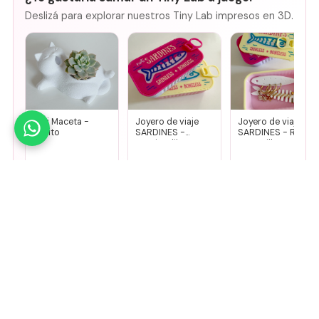
Deslizá para explorar nuestros Tiny Lab impresos en 3D.
Mini Maceta -
Joyero de viaje
Joyero de viaje
Gatito
SARDINES -
SARDINES - Rosa
Fucsia + lila
+ amarillo
$
14.000
$
8500
$
8500
Agregar
Agregar
Agregar
🤚
Deslizá para ver más
Mirá todos nuestros Tiny Lab →