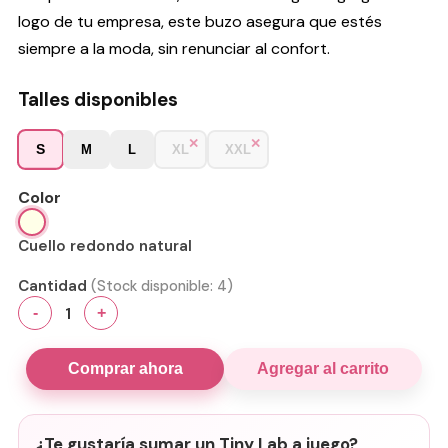
logo de tu empresa, este buzo asegura que estés
siempre a la moda, sin renunciar al confort.
Talles disponibles
S
M
L
XL
XXL
Color
Cuello redondo natural
Cantidad
(Stock disponible:
4
)
1
-
+
Comprar ahora
Agregar al carrito
¿Te gustaría sumar un Tiny Lab a juego?