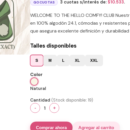
3 cuotas s/interés de:
$
10.533
.
GOCUOTAS
WELCOME TO THE HELLO COMFY! CLUB Nuestras
en 100% algodón 24.1, cómodas y resistentes p
que asegura excelente definición y durabilidad 
Talles disponibles
S
M
L
XL
XXL
Color
Natural
Cantidad
(Stock disponible:
19
)
1
-
+
Comprar ahora
Agregar al carrito