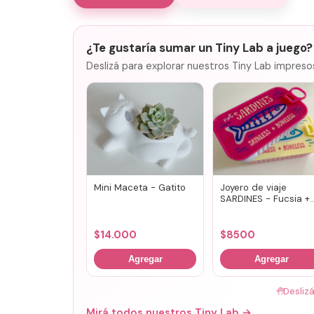
¿Te gustaría sumar un Tiny Lab a juego?
Deslizá para explorar nuestros Tiny Lab impreso
Mini Maceta - Gatito
Joyero de viaje
SARDINES - Fucsia +
lila
$
14.000
$
8500
Agregar
Agregar
🤚
Desliz
Mirá todos nuestros Tiny Lab →