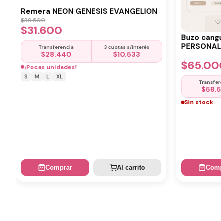
Remera NEON GENESIS EVANGELION
$
39.500
$
31.600
Buzo cang
PERSONALI
Transferencia
3 cuotas s/interés
$
28.440
$
10.533
$
65.00
¡Pocas unidades!
S
M
L
XL
Transfer
$
58.
Sin stock
Comprar
Al carrito
Comp