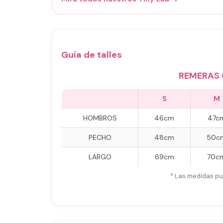
Guía de talles
REMERAS 
S
M
HOMBROS
46cm
47c
PECHO
48cm
50c
LARGO
69cm
70c
* Las medidas pu