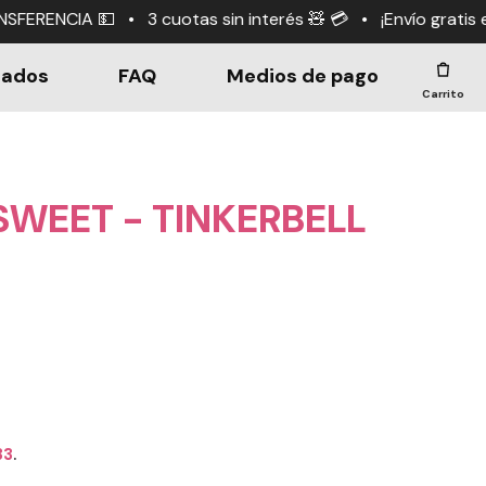
tas sin interés 🧸 💳 • ¡Envío gratis en compras +$190.
dados
FAQ
Medios de pago
Carrito
SWEET - TINKERBELL
33
.