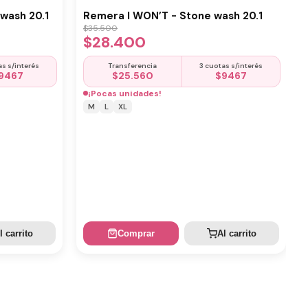
wash 20.1
Remera I WON’T - Stone wash 20.1
$
35.500
$
28.400
as s/interés
Transferencia
3 cuotas s/interés
9467
$
25.560
$
9467
¡Pocas unidades!
M
L
XL
l carrito
Comprar
Al carrito