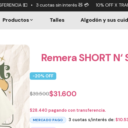
tas sin interés 🧸 💳 10% OFF X TRANSFERENCIA 💵 • 3 cuo
Productos
Talles
Algodón y sus cui
Remera SHORT N‘ 
-
20
% OFF
$
31.600
$
39.500
$
28.440
pagando con transferencia.
3 cuotas s/interés de:
$
10.5
MERCADO PAGO