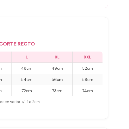
CORTE RECTO
L
XL
XXL
m
48cm
49cm
52cm
m
54cm
56cm
58cm
m
72cm
73cm
74cm
eden variar +/- 1 a 2cm