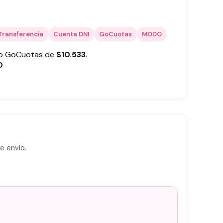
Transferencia
Cuenta DNI
GoCuotas
MODO
 o GoCuotas de
$
10.533
.
0
e envío.