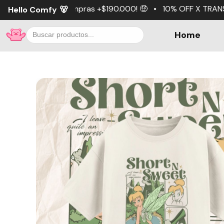
pras +$190.000! 🤑 • 10% OFF X TRANSFERENCIA 💵 • 3 cuo
Hello Comfy
🐻
Home