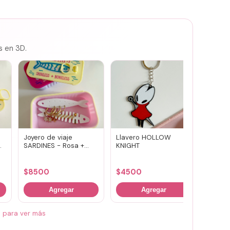
s en 3D.
Joyero de viaje
Llavero HOLLOW
Susuwa
SARDINES - Rosa +
KNIGHT
guard
amarillo
portav
(vario
$
8500
$
4500
$
700
Agregar
Agregar
á para ver más