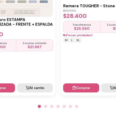
Remera TOUGHER - Stone 
$
35.500
$
28.400
uro ESTAMPA
ZADA - FRENTE + ESPALDA
Transferencia
3 cuot
$
25.560
$
0
¡Pocas unidades!
M
L
XL
encia
3 cuotas s/interés
500
$
21.667
rar
Al carrito
Comprar
A