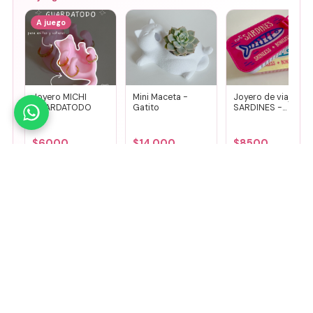
A juego
Joyero MICHI
Mini Maceta -
Joyero de viaje
GUARDATODO
Gatito
SARDINES -
Fucsia + lila
$
6000
$
14.000
$
8500
Agregar
Agregar
Agregar
🤚
Deslizá para ver más
Mirá todos nuestros Tiny Lab →
Guía de talles