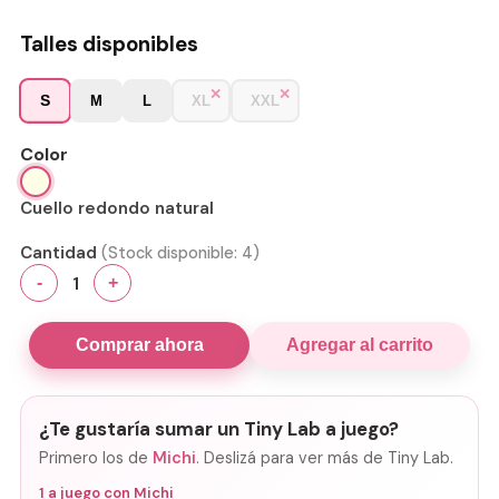
Talles disponibles
S
M
L
XL
XXL
Color
Cuello redondo natural
Cantidad
(Stock disponible:
4
)
1
-
+
Comprar ahora
Agregar al carrito
¿Te gustaría sumar un Tiny Lab a juego?
Primero los de
Michi
. Deslizá para ver más de Tiny Lab.
1
a juego con
Michi