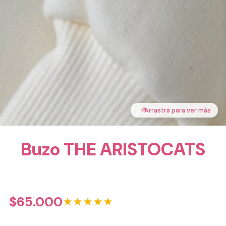
🤚
Arrastrá para ver más
Buzo THE ARISTOCATS
$
65.000
★★★★★