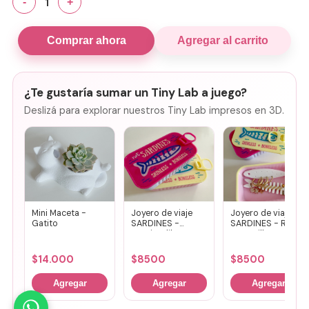
1
-
+
Comprar ahora
Agregar al carrito
¿Te gustaría sumar un Tiny Lab a juego?
Deslizá para explorar nuestros Tiny Lab impresos en 3D.
Mini Maceta -
Joyero de viaje
Joyero de viaje
Gatito
SARDINES -
SARDINES - Rosa
Fucsia + lila
+ amarillo
$
14.000
$
8500
$
8500
Agregar
Agregar
Agregar