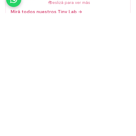
🤚
Deslizá para ver más
Mirá todos nuestros Tiny Lab →
Guía de talles
📏 Ver guía de talles
Medios de pago
Visa
Mastercard
Amex
Mercado Pago
Transferencia
Cuenta DNI
GoCuotas
MODO
3 cuotas s/interés con Mercado Pago o
GoCuotas de
$
10.533
.