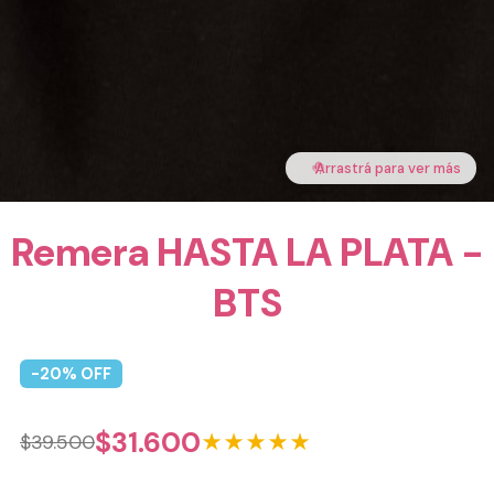
🤚
Arrastrá para ver más
Remera HASTA LA PLATA -
BTS
-
20
% OFF
$
31.600
★★★★★
$
39.500