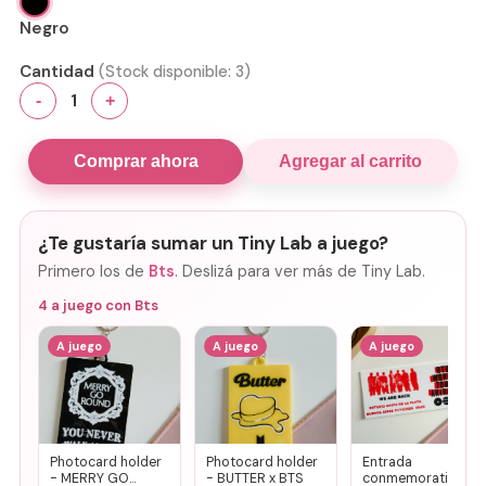
Negro
Cantidad
(Stock disponible:
3
)
1
-
+
Comprar ahora
Agregar al carrito
¿Te gustaría sumar un Tiny Lab a juego?
Primero los de
Bts
. Deslizá para ver más de Tiny Lab.
4
a juego con
Bts
A juego
A juego
A juego
Photocard holder
Photocard holder
Entrada
- MERRY GO
- BUTTER x BTS
conmemorativa