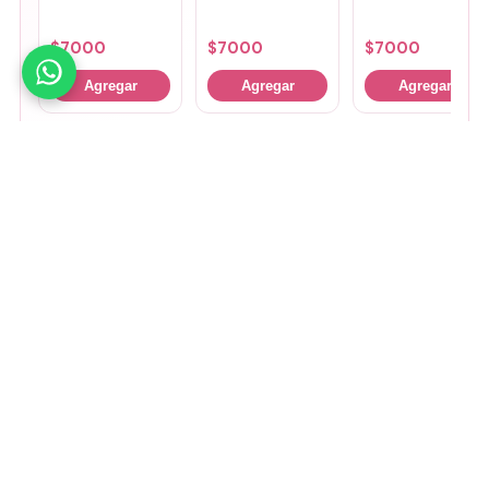
ROUND - BTS
BTS - ESTADIO
UNICO DE LA
PLATA
$
7000
$
7000
$
7000
Agregar
Agregar
Agregar
🤚
Deslizá para ver más
Mirá todos nuestros Tiny Lab →
Guía de talles
📏 Ver guía de talles
Medios de pago