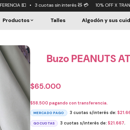
s sin interés 🧸 💳 10% OFF X TRANSFERENCIA 💵 • 3 cuot
Productos
Talles
Algodón y sus cui
Buzo PEANUTS ATH
$
65.000
$
58.500
pagando con transferencia.
3 cuotas s/interés de:
$
21.6
MERCADO PAGO
3 cuotas s/interés de:
$
21.667
.
GOCUOTAS