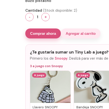
Buzo pistacho
Cantidad
(Stock disponible:
2
)
1
-
+
Comprar ahora
Agregar al carrito
¿Te gustaría sumar un Tiny Lab a juego?
Primero los de
Snoopy
. Deslizá para ver más de
3
a juego con
Snoopy
A juego
A juego
Llavero SNOOPY
Bandeja SNOOPY