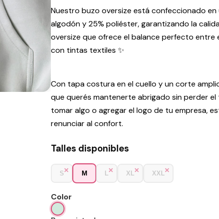
Nuestro buzo oversize está confeccionado en u
algodón y 25% poliéster, garantizando la cal
oversize que ofrece el balance perfecto entre
con tintas textiles ✨
Con tapa costura en el cuello y un corte amplio
que querés mantenerte abrigado sin perder el to
tomar algo o agregar el logo de tu empresa, e
renunciar al confort.
Talles disponibles
M
S
L
XL
XXL
Color