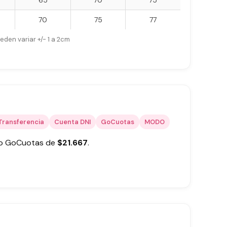
65
70
75
70
75
77
eden variar +/- 1 a 2cm
Transferencia
Cuenta DNI
GoCuotas
MODO
 o GoCuotas de
$
21.667
.