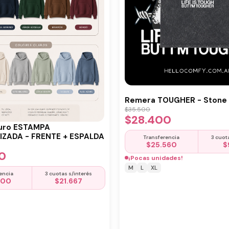
Remera TOUGHER - Stone 
$
35.500
$
28.400
uro ESTAMPA
ZADA - FRENTE + ESPALDA
Transferencia
3 cuot
$
25.560
$
0
¡Pocas unidades!
M
L
XL
encia
3 cuotas s/interés
500
$
21.667