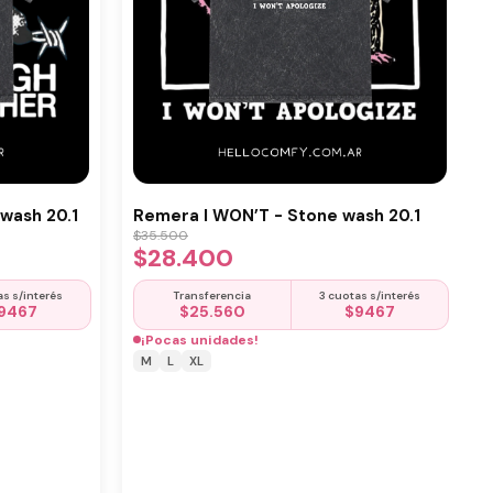
wash 20.1
Remera I WON’T - Stone wash 20.1
$
35.500
$
28.400
as s/interés
Transferencia
3 cuotas s/interés
9467
$
25.560
$
9467
¡Pocas unidades!
M
L
XL