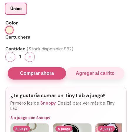
Único
Color
Cartuchera
Cantidad
(Stock disponible:
982
)
1
-
+
Comprar ahora
Agregar al carrito
¿Te gustaría sumar un Tiny Lab a juego?
Primero los de
Snoopy
. Deslizá para ver más de Tiny
Lab.
3
a juego con
Snoopy
A juego
A juego
A juego