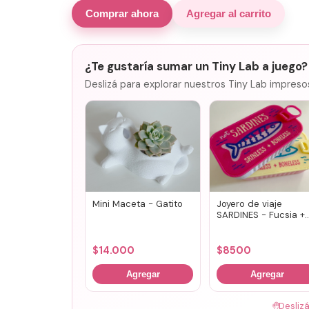
Comprar ahora
Agregar al carrito
¿Te gustaría sumar un Tiny Lab a juego?
Deslizá para explorar nuestros Tiny Lab impreso
Mini Maceta - Gatito
Joyero de viaje
SARDINES - Fucsia +
lila
$
14.000
$
8500
Agregar
Agregar
🤚
Desliz