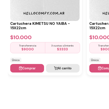
Cartuchera KIMETSU NO YAIBA -
Cartucher
15X22cm
15X22cm
$
10.000
$
10.00
Transferencia
3 cuotas s/interés
Transfer
$
9000
$
3333
$
90
Único
Único
Comprar
Al carrito
Comp