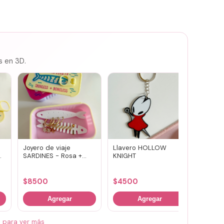
s en 3D.
Joyero de viaje
Llavero HOLLOW
Susuwa
SARDINES - Rosa +
KNIGHT
guard
amarillo
portav
(vario
$
8500
$
4500
$
700
Agregar
Agregar
á para ver más