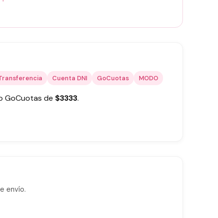
Transferencia
Cuenta DNI
GoCuotas
MODO
 o GoCuotas de
$
3333
.
e envío.