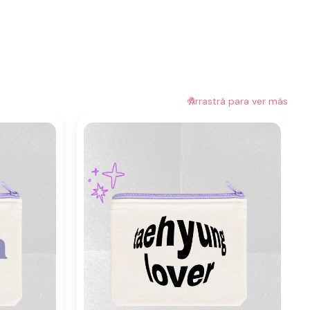
🤚
Arrastrá para ver más