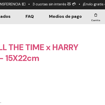
uotas sin interés 🧸 💳 • ¡Envío gratis en compras +$19
dados
FAQ
Medios de pago
Carrito
LL THE TIME x HARRY
- 15X22cm
3
.