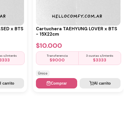
ASED x BTS
Cartuchera TAEHYUNG LOVER x BTS
- 15X22cm
$
10.000
as s/interés
Transferencia
3 cuotas s/interés
3333
$
9000
$
3333
Único
l carrito
Comprar
Al carrito