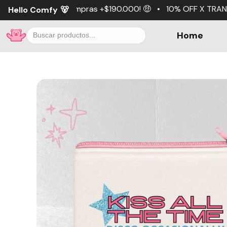
ompras +$190.000! 🤑 • 10% OFF X TRANSFERENCIA 💵 • 3 c
Hello Comfy
🐻
Home