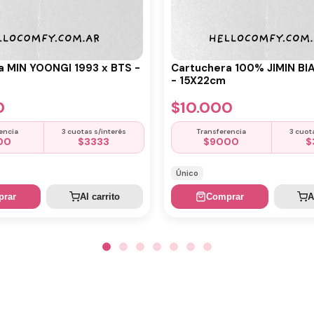
a MIN YOONGI 1993 x BTS -
Cartuchera 100% JIMIN BI
- 15X22cm
0
$
10.000
encia
3 cuotas s/interés
Transferencia
3 cuot
00
$
3333
$
9000
$
Único
rar
Al carrito
Comprar
A