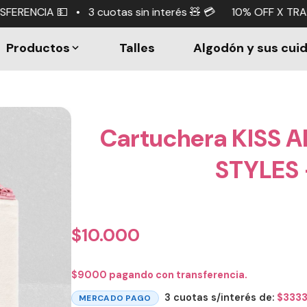
uotas sin interés 🧸 💳 10% OFF X TRANSFERENCIA 💵 • 3 c
Productos
Talles
Algodón y sus cui
Cartuchera KISS A
STYLES 
$
10.000
$
9000
pagando con transferencia.
3 cuotas s/interés de:
$
333
MERCADO PAGO