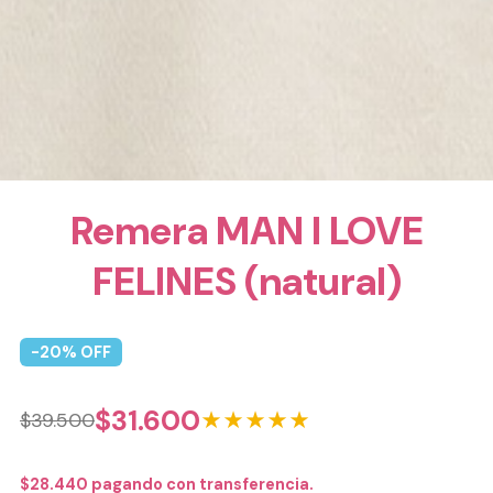
Remera MAN I LOVE
FELINES (natural)
-
20
% OFF
$
31.600
★★★★★
$
39.500
$
28.440
pagando con transferencia.