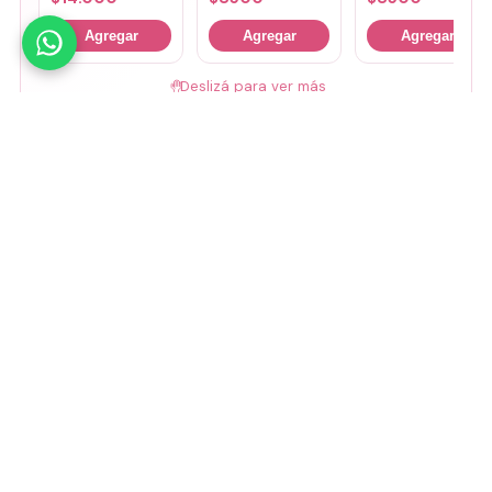
Agregar
Agregar
Agregar
🤚
Deslizá para ver más
Mirá todos nuestros Tiny Lab →
Guía de talles
📏 Ver guía de talles
Medios de pago
Visa
Mastercard
Amex
Mercado Pago
Transferencia
Cuenta DNI
GoCuotas
MODO