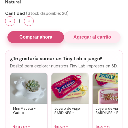
Natural
Cantidad
(Stock disponible:
20
)
1
-
+
Comprar ahora
Agregar al carrito
¿Te gustaría sumar un Tiny Lab a juego?
Deslizá para explorar nuestros Tiny Lab impresos en 3D.
Mini Maceta -
Joyero de viaje
Joyero de viaje
Gatito
SARDINES -
SARDINES - Rosa
Fucsia + lila
+ amarillo
$
14.000
$
8500
$
8500