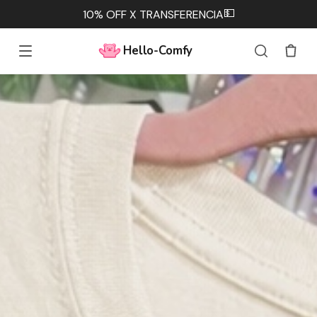
💵
10% OFF X TRANSFERENCIA
Hello-Comfy