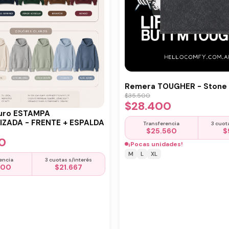
Remera TOUGHER - Stone 
$
35.500
$
28.400
uro ESTAMPA
ZADA - FRENTE + ESPALDA
Transferencia
3 cuot
$
25.560
$
0
¡Pocas unidades!
M
L
XL
encia
3 cuotas s/interés
500
$
21.667