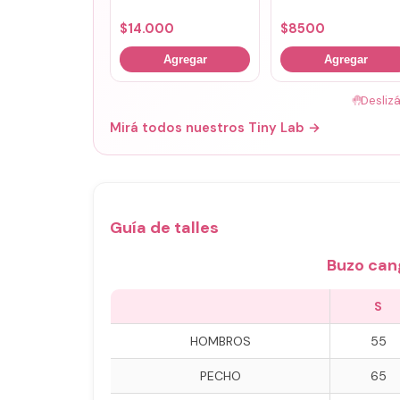
$
14.000
$
8500
Agregar
Agregar
🤚
Desliz
Mirá todos nuestros Tiny Lab →
Guía de talles
Buzo can
S
HOMBROS
55
PECHO
65