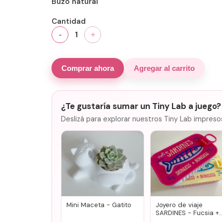
Buzo natural
Cantidad
1
-
+
Comprar ahora
Agregar al carrito
¿Te gustaría sumar un Tiny Lab a juego?
Deslizá para explorar nuestros Tiny Lab impreso
Mini Maceta - Gatito
Joyero de viaje
SARDINES - Fucsia +
lila