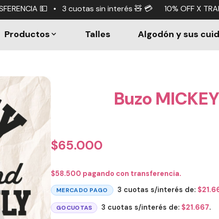
tas sin interés 🧸 💳 10% OFF X TRANSFERENCIA 💵 • 3 cu
Productos
Talles
Algodón y sus cui
Buzo MICKEY
$
65.000
$
58.500
pagando con transferencia.
3 cuotas s/interés de:
$
21.6
MERCADO PAGO
3 cuotas s/interés de:
$
21.667
.
GOCUOTAS