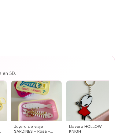
s en 3D.
Joyero de viaje
Llavero HOLLOW
Susuwa
SARDINES - Rosa +
KNIGHT
guard
amarillo
portav