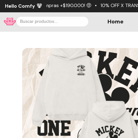
mpras +$190.000! 🤑 • 10% OFF X TRANSFERENCIA 💵 • 3 cuo
Hello Comfy
🐻
Home