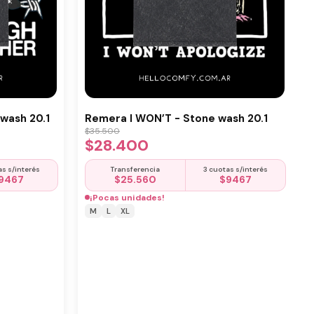
wash 20.1
Remera I WON’T - Stone wash 20.1
$
35.500
$
28.400
as s/interés
Transferencia
3 cuotas s/interés
9467
$
25.560
$
9467
¡Pocas unidades!
M
L
XL