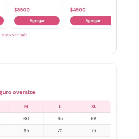
(vario
$
8500
$
4500
$
700
Agregar
Agregar
á para ver más
guro oversize
M
L
XL
60
65
68
65
70
75