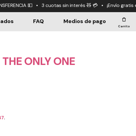
otas sin interés 🧸 💳 • ¡Envío gratis en compras +$190
dados
FAQ
Medios de pago
Carrito
 THE ONLY ONE
67
.