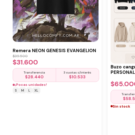
Remera NEON GENESIS EVANGELION
$
39.500
$
31.600
Buzo cang
PERSONALI
Transferencia
3 cuotas s/interés
$
28.440
$
10.533
$
65.00
¡Pocas unidades!
S
M
L
XL
Transfer
$
58.
Sin stock