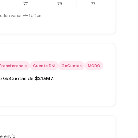
70
75
77
eden variar +/- 1 a 2cm
Transferencia
Cuenta DNI
GoCuotas
MODO
 o GoCuotas de
$
21.667
.
e envío.