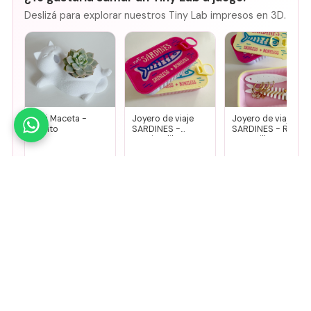
Deslizá para explorar nuestros Tiny Lab impresos en 3D.
Mini Maceta -
Joyero de viaje
Joyero de viaje
Gatito
SARDINES -
SARDINES - Rosa
Fucsia + lila
+ amarillo
$
14.000
$
8500
$
8500
Agregar
Agregar
Agregar
🤚
Deslizá para ver más
Mirá todos nuestros Tiny Lab →