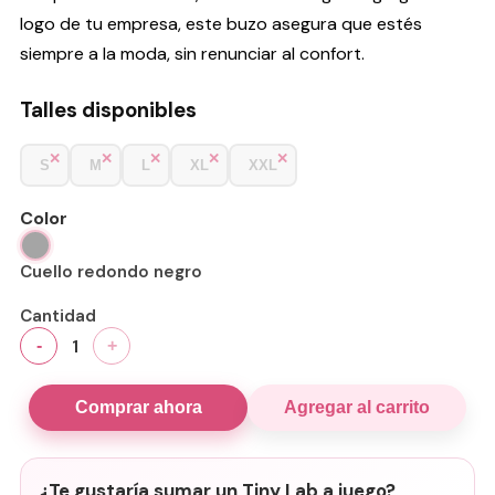
logo de tu empresa, este buzo asegura que estés
siempre a la moda, sin renunciar al confort.
Talles disponibles
S
M
L
XL
XXL
Color
Cuello redondo negro
Cantidad
1
-
+
Comprar ahora
Agregar al carrito
¿Te gustaría sumar un Tiny Lab a juego?