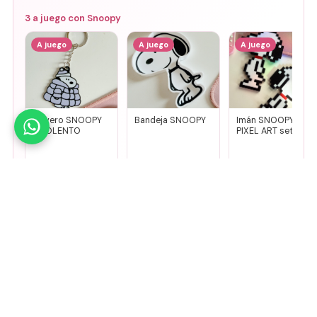
3
a juego con
Snoopy
A juego
A juego
A juego
Llavero SNOOPY
Bandeja SNOOPY
Imán SNOOPY
FRIOLENTO
PIXEL ART set x2
$
4500
$
9000
$
7500
Agregar
Agregar
Agregar
🤚
Deslizá para ver más
Mirá todos nuestros Tiny Lab →