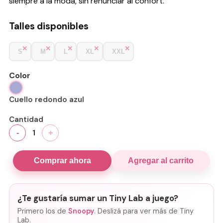
siempre a la moda, sin renunciar al confort.
Talles disponibles
S
M
L
XL
XXL
Color
Cuello redondo azul
Cantidad
1
-
+
Comprar ahora
Agregar al carrito
¿Te gustaría sumar un Tiny Lab a juego?
Primero los de
Snoopy
. Deslizá para ver más de Tiny
Lab.