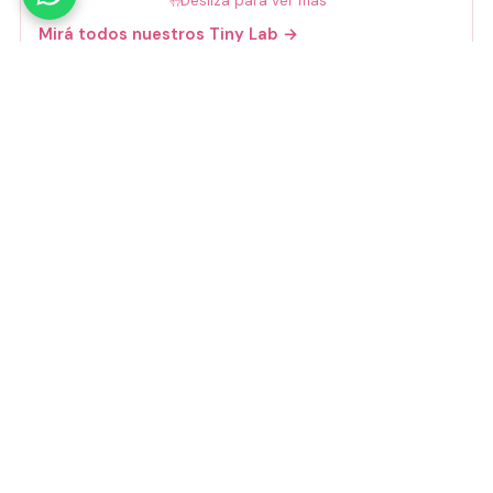
🤚
Deslizá para ver más
Mirá todos nuestros Tiny Lab →
Guía de talles
📏 Ver guía de talles
Medios de pago
Visa
Mastercard
Amex
Mercado Pago
Transferencia
Cuenta DNI
GoCuotas
MODO
3 cuotas s/interés con Mercado Pago o
GoCuotas de
$
10.533
.
Transferencia con descuento:
$
28.440