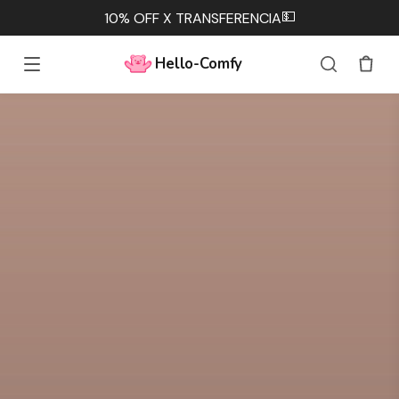
💵
10% OFF X TRANSFERENCIA
Hello-Comfy