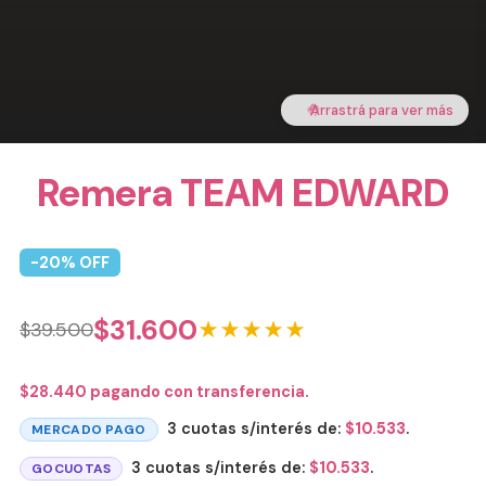
🤚
Arrastrá para ver más
Remera TEAM EDWARD
-
20
% OFF
$
31.600
★★★★★
$
39.500
$
28.440
pagando con transferencia.
3 cuotas s/interés de:
$
10.533
.
MERCADO PAGO
3 cuotas s/interés de:
$
10.533
.
GOCUOTAS