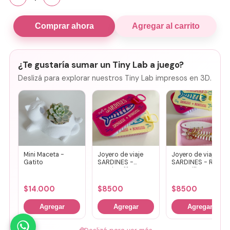
Comprar ahora
Agregar al carrito
¿Te gustaría sumar un Tiny Lab a juego?
Deslizá para explorar nuestros Tiny Lab impresos en 3D.
Mini Maceta -
Joyero de viaje
Joyero de viaje
Gatito
SARDINES -
SARDINES - Rosa
Fucsia + lila
+ amarillo
$
14.000
$
8500
$
8500
Agregar
Agregar
Agregar