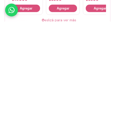
Agregar
Agregar
Agregar
🤚
Deslizá para ver más
Mirá todos nuestros Tiny Lab →
Guía de talles
📏 Ver guía de talles
Medios de pago
Visa
Mastercard
Amex
Mercado Pago
Transferencia
Cuenta DNI
GoCuotas
MODO