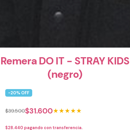
Remera DO IT - STRAY KIDS
(negro)
-
20
% OFF
$
31.600
★★★★★
$
39.500
$
28.440
pagando con transferencia.