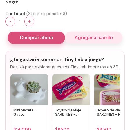
Negro
Cantidad
(Stock disponible:
3
)
1
-
+
Comprar ahora
Agregar al carrito
¿Te gustaría sumar un Tiny Lab a juego?
Deslizá para explorar nuestros Tiny Lab impresos en 3D.
Mini Maceta -
Joyero de viaje
Joyero de viaje
Gatito
SARDINES -
SARDINES - Rosa
Fucsia + lila
+ amarillo
$
14.000
$
8500
$
8500