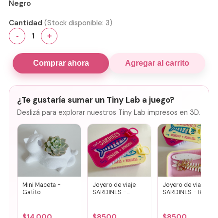
Negro
Cantidad
(Stock disponible:
3
)
1
-
+
Comprar ahora
Agregar al carrito
¿Te gustaría sumar un Tiny Lab a juego?
Deslizá para explorar nuestros Tiny Lab impresos en 3D.
Mini Maceta -
Joyero de viaje
Joyero de viaje
Gatito
SARDINES -
SARDINES - Rosa
Fucsia + lila
+ amarillo
$
14.000
$
8500
$
8500