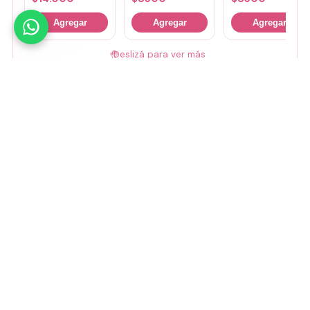
Agregar
Agregar
Agregar
🤚
Deslizá para ver más
Mirá todos nuestros Tiny Lab →
Guía de talles
📏 Ver guía de talles
Medios de pago
Visa
Mastercard
Amex
Mercado Pago
Transferencia
Cuenta DNI
GoCuotas
MODO