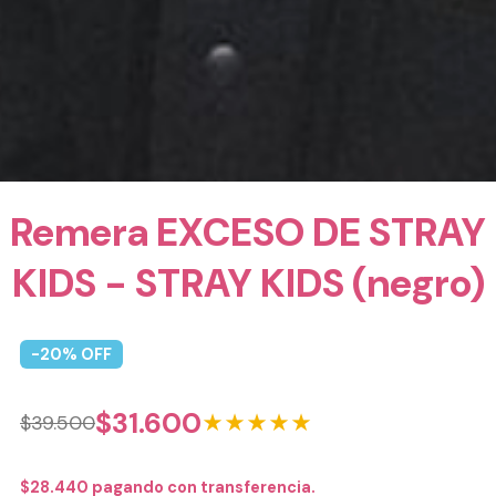
Remera EXCESO DE STRAY
KIDS - STRAY KIDS (negro)
-
20
% OFF
$
31.600
★★★★★
$
39.500
$
28.440
pagando con transferencia.