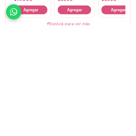
Agregar
Agregar
Agregar
🤚
Deslizá para ver más
Mirá todos nuestros Tiny Lab →
Guía de talles
📏 Ver guía de talles
Medios de pago
Visa
Mastercard
Amex
Mercado Pago
Transferencia
Cuenta DNI
GoCuotas
MODO