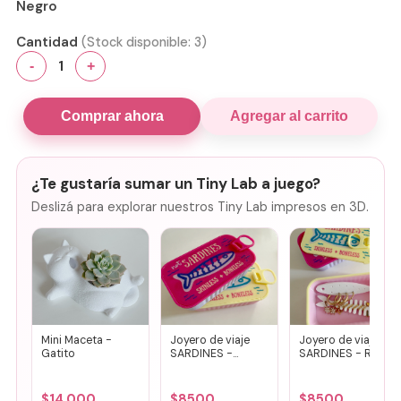
Negro
Cantidad
(Stock disponible:
3
)
1
-
+
Comprar ahora
Agregar al carrito
¿Te gustaría sumar un Tiny Lab a juego?
Deslizá para explorar nuestros Tiny Lab impresos en 3D.
Mini Maceta -
Joyero de viaje
Joyero de viaje
Gatito
SARDINES -
SARDINES - Rosa
Fucsia + lila
+ amarillo
$
14.000
$
8500
$
8500