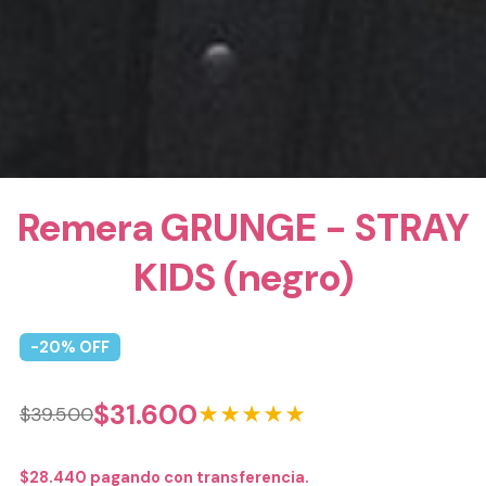
Remera GRUNGE - STRAY
KIDS (negro)
-
20
% OFF
$
31.600
★★★★★
$
39.500
$
28.440
pagando con transferencia.