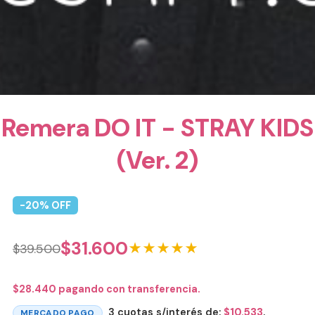
Remera DO IT - STRAY KIDS
(Ver. 2)
-
20
% OFF
$
31.600
★★★★★
$
39.500
$
28.440
pagando con transferencia.
3 cuotas s/interés de:
$
10.533
.
MERCADO PAGO