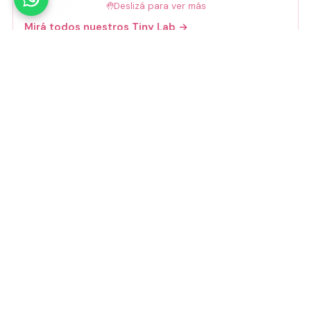
🤚
Deslizá para ver más
Mirá todos nuestros Tiny Lab →
Guía de talles
📏 Ver guía de talles
Medios de pago
Visa
Mastercard
Amex
Mercado Pago
Transferencia
Cuenta DNI
GoCuotas
MODO
3 cuotas s/interés con Mercado Pago o
GoCuotas de
$
10.533
.