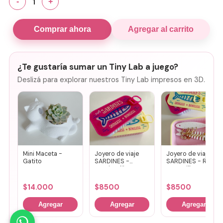
1
-
+
Comprar ahora
Agregar al carrito
¿Te gustaría sumar un Tiny Lab a juego?
Deslizá para explorar nuestros Tiny Lab impresos en 3D.
Mini Maceta -
Joyero de viaje
Joyero de viaje
Gatito
SARDINES -
SARDINES - Rosa
Fucsia + lila
+ amarillo
$
14.000
$
8500
$
8500
Agregar
Agregar
Agregar