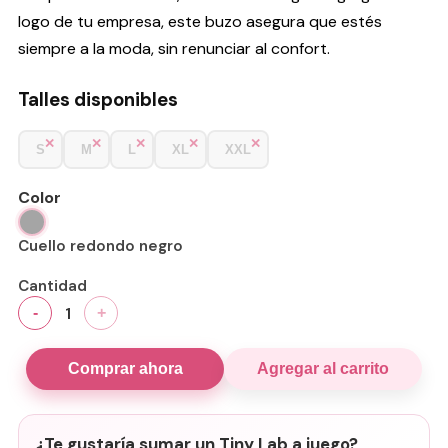
logo de tu empresa, este buzo asegura que estés
siempre a la moda, sin renunciar al confort.
Talles disponibles
S
M
L
XL
XXL
Color
Cuello redondo negro
Cantidad
1
-
+
Comprar ahora
Agregar al carrito
¿Te gustaría sumar un Tiny Lab a juego?