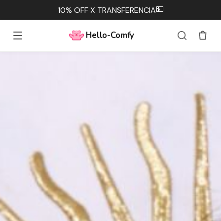
💵
10% OFF X TRANSFERENCIA
Hello-Comfy