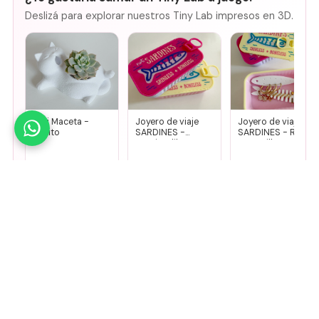
Deslizá para explorar nuestros Tiny Lab impresos en 3D.
Mini Maceta -
Joyero de viaje
Joyero de viaje
Gatito
SARDINES -
SARDINES - Rosa
Fucsia + lila
+ amarillo
$
14.000
$
8500
$
8500
Agregar
Agregar
Agregar
🤚
Deslizá para ver más
Mirá todos nuestros Tiny Lab →