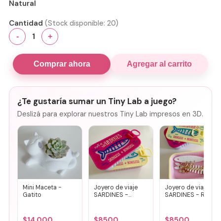
Natural
Cantidad
(Stock disponible:
20
)
1
-
+
Comprar ahora
Agregar al carrito
¿Te gustaría sumar un Tiny Lab a juego?
Deslizá para explorar nuestros Tiny Lab impresos en 3D.
Mini Maceta -
Joyero de viaje
Joyero de viaje
Gatito
SARDINES -
SARDINES - Rosa
Fucsia + lila
+ amarillo
$
14.000
$
8500
$
8500