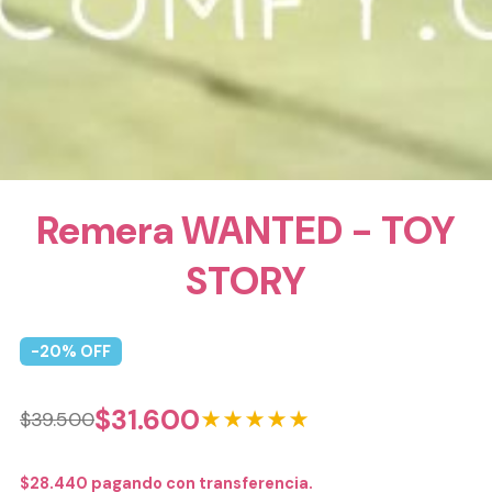
Remera WANTED - TOY
STORY
-
20
% OFF
$
31.600
★★★★★
$
39.500
$
28.440
pagando con transferencia.