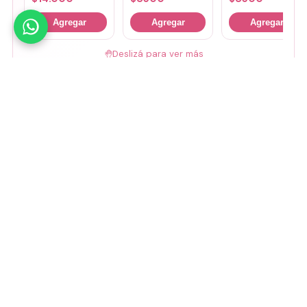
Agregar
Agregar
Agregar
🤚
Deslizá para ver más
Mirá todos nuestros Tiny Lab →
Guía de talles
📏 Ver guía de talles
Medios de pago
Visa
Mastercard
Amex
Mercado Pago
Transferencia
Cuenta DNI
GoCuotas
MODO