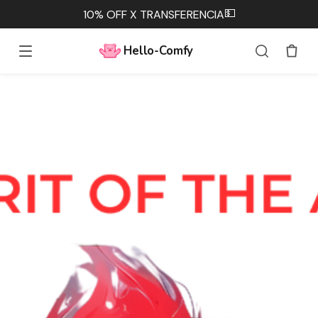
💵
10% OFF X TRANSFERENCIA
Hello-Comfy