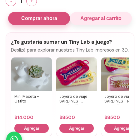
1
-
+
Comprar ahora
Agregar al carrito
¿Te gustaría sumar un Tiny Lab a juego?
Deslizá para explorar nuestros Tiny Lab impresos en 3D.
Mini Maceta -
Joyero de viaje
Joyero de viaje
Gatito
SARDINES -
SARDINES - Rosa
Fucsia + lila
+ amarillo
$
14.000
$
8500
$
8500
Agregar
Agregar
Agregar