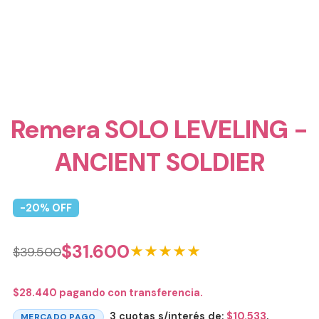
Remera SOLO LEVELING -
ANCIENT SOLDIER
-
20
% OFF
$
31.600
★★★★★
$
39.500
$
28.440
pagando con transferencia.
3 cuotas s/interés de:
$
10.533
.
MERCADO PAGO