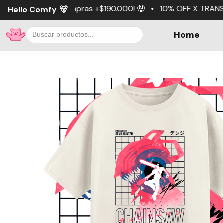
pras +$190.000! 🤑 • 10% OFF X TRANSFERENCIA 💵 • 3 cuo
Hello Comfy
🐻
Home