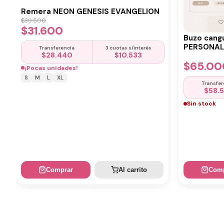
Remera NEON GENESIS EVANGELION
$
39.500
$
31.600
Buzo cang
PERSONALI
Transferencia
3 cuotas s/interés
$
28.440
$
10.533
$
65.00
¡Pocas unidades!
S
M
L
XL
Transfer
$
58.
Sin stock
Comprar
Al carrito
Comp