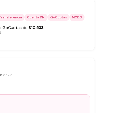
Transferencia
Cuenta DNI
GoCuotas
MODO
 o GoCuotas de
$
10.533
.
0
e envío.