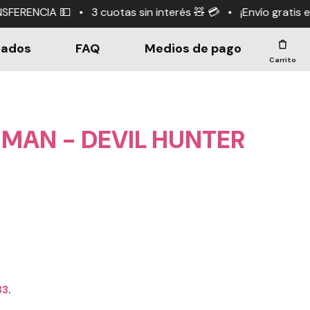
tas sin interés 🧸 💳 • ¡Envío gratis en compras +$190.
dados
FAQ
Medios de pago
Carrito
MAN - DEVIL HUNTER
33
.