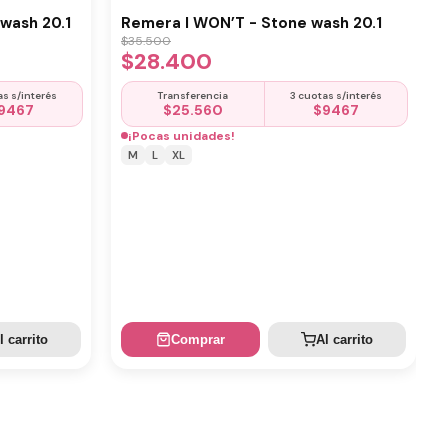
wash 20.1
Remera I WON’T - Stone wash 20.1
$
35.500
$
28.400
as s/interés
Transferencia
3 cuotas s/interés
9467
$
25.560
$
9467
¡Pocas unidades!
M
L
XL
l carrito
Comprar
Al carrito