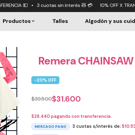
tas sin interés 🧸 💳 10% OFF X TRANSFERENCIA 💵 • 3 cuo
Productos
Talles
Algodón y sus cui
Remera CHAINSAW 
-
20
% OFF
$
31.600
$
39.500
$
28.440
pagando con transferencia.
3 cuotas s/interés de:
$
10.5
MERCADO PAGO