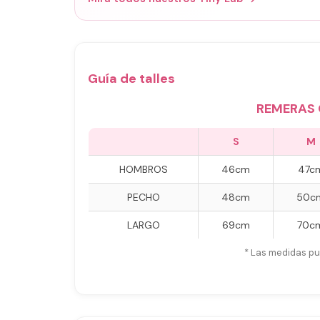
Guía de talles
REMERAS 
S
M
HOMBROS
46cm
47c
PECHO
48cm
50c
LARGO
69cm
70c
* Las medidas pu