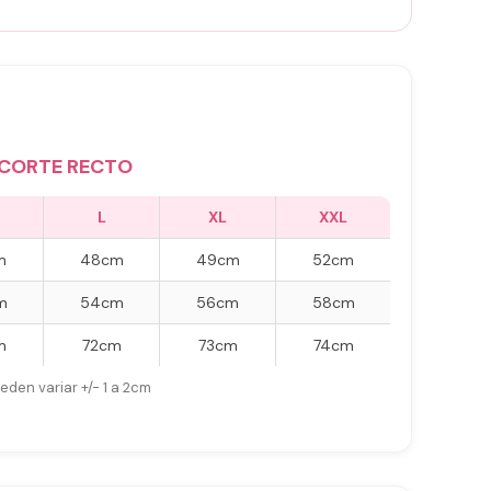
CORTE RECTO
L
XL
XXL
m
48cm
49cm
52cm
m
54cm
56cm
58cm
m
72cm
73cm
74cm
eden variar +/- 1 a 2cm