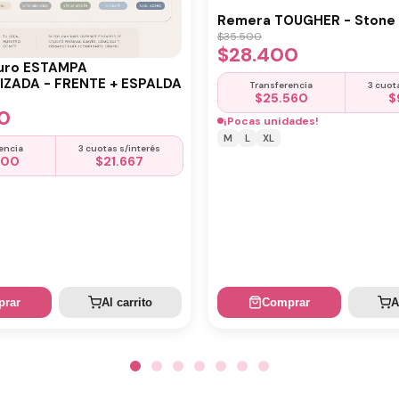
Remera TOUGHER - Stone 
$
35.500
$
28.400
uro ESTAMPA
ZADA - FRENTE + ESPALDA
Transferencia
3 cuot
$
25.560
$
0
¡Pocas unidades!
M
L
XL
encia
3 cuotas s/interés
500
$
21.667
rar
Al carrito
Comprar
A