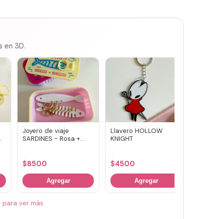
s en 3D.
Joyero de viaje
Llavero HOLLOW
Susuwa
SARDINES - Rosa +
KNIGHT
guard
amarillo
portav
(vario
$
8500
$
4500
$
700
Agregar
Agregar
á para ver más