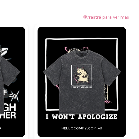
🤚
Arrastrá para ver más