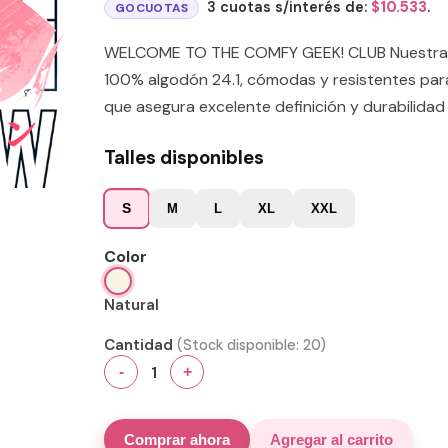
3 cuotas s/interés de:
$
10.533
.
GOCUOTAS
WELCOME TO THE COMFY GEEK! CLUB Nuestras 
100% algodón 24.1, cómodas y resistentes para
que asegura excelente definición y durabilidad 
Talles disponibles
S
M
L
XL
XXL
Color
Natural
Cantidad
(Stock disponible:
20
)
1
-
+
Comprar ahora
Agregar al carrito