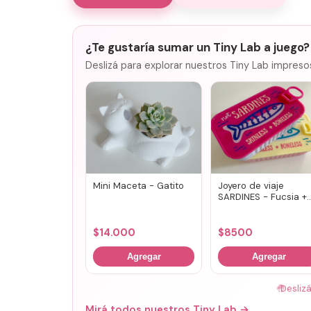
¿Te gustaría sumar un Tiny Lab a juego?
Deslizá para explorar nuestros Tiny Lab impreso
Mini Maceta - Gatito
Joyero de viaje
SARDINES - Fucsia +
lila
$
14.000
$
8500
Agregar
Agregar
🤚
Desliz
Mirá todos nuestros Tiny Lab →